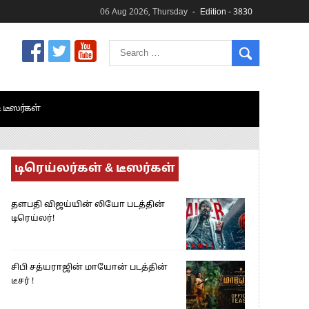
06 Aug 2026, Thursday
Edition - 3830
& டீஸர்கள்
டிரெய்லர்கள் & டீஸர்கள்
தளபதி விஜய்யின் லியோ படத்தின்
டிரெய்லர்!
சிபி சத்யராஜின் மாயோன் படத்தின்
டீசர் !