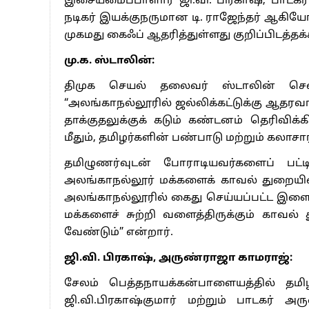
இசையமைப்பாளார் ஜி.வி. பிரகாஷ், பாடகர
நடிகர் இயக்குநருமான டி. ராஜேந்தர் ஆகியோர
முகமது கைஃப் ஆதரித்துள்ளது குறிப்பிடத்தக்
மு.க. ஸ்டாலின்:
திமுக செயல் தலைவர் ஸ்டாலின் செவ்வா
“அலங்காநல்லூரில் ஜல்லிக்கட்டுக்கு ஆத‌‌ர
தாக்குதலுக்குக் கடும் கண்டனம் தெரிவி
மீதும், தமிழர்களின் பண்பாடு மற்றும் கலாசா
தமிழுணர்வுடன் போராடியவர்களைப் பட்ட
அலங்காநல்லூர் மக்களைக் காவல் துறையின
அலங்காநல்லூரில் கைது செய்யப்பட்ட இள
மக்களைச் சுற்றி வளைத்திருக்கும் காவல
வேண்டும்” என்றார்.
ஜி.வி. பிரகாஷ், அருண்ராஜா காமராஜ்:
சேலம் பெத்தநாயக்கன்பாளையத்தில் த
ஜி.வி.பிரகாஷ்குமார் மற்றும் பாடகர் 