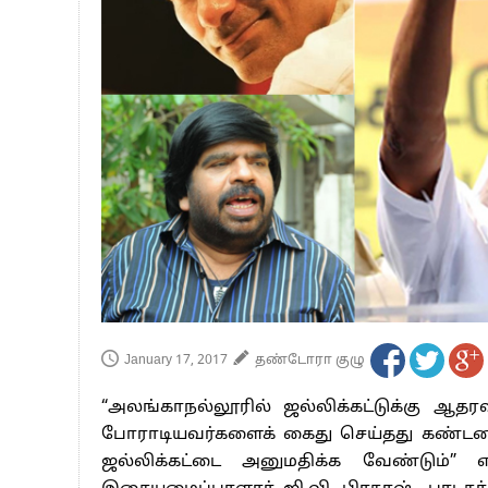
பாகிஸ்தானின் அணு ஆயுத மிரட்டலுக்கு
மத்திய ஆசிரியர் தகுதித் தேர்வு: பட்டத
தமிழக சட்டப்பேரவையில் காலியிடங்கள் 
January 17, 2017
தண்டோரா குழு
“அலங்காநல்லூரில் ஜல்லிக்கட்டுக்கு ஆத‌
போராடியவர்களைக் கைது செய்தது கண்டனத்
ஜல்லிக்கட்டை அனுமதிக்க வேண்டும்” 