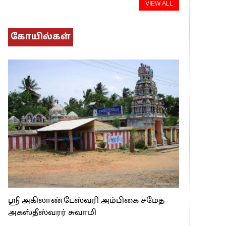
VIEW ALL
கோயில்கள்
ஸ்ரீ அகிலாண்டேஸ்வரி அம்பிகை சமேத
அகஸ்தீஸ்வரர் சுவாமி