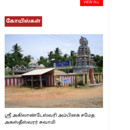
VIEW ALL
கோயில்கள்
ஸ்ரீ அகிலாண்டேஸ்வரி அம்பிகை சமேத
அகஸ்தீஸ்வரர் சுவாமி