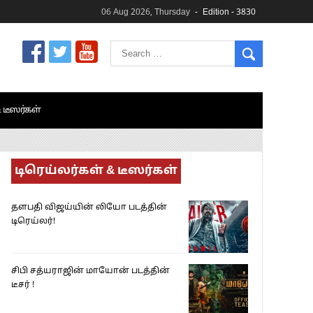
06 Aug 2026, Thursday
Edition - 3830
& டீஸர்கள்
டிரெய்லர்கள் & டீஸர்கள்
தளபதி விஜய்யின் லியோ படத்தின்
டிரெய்லர்!
சிபி சத்யராஜின் மாயோன் படத்தின்
டீசர் !