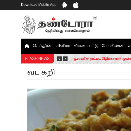
Download Mobile App
செய்திகள்
சினிமா
விளையாட்டு
கோயில்கள்
ச
தமிழக சட்டப்பேரவையில் காலியிடங்கள் 
யூதர்களின் நாட்டை அழிக்க ஈரான் முயற்
FLASH NEWS
“மக்களால் நிராகரிக்கப்பட்டவர் ஸ்டாலி
வட கறி
எங்களை நீக்குவதற்கு இபிஎஸ்க்கு அதிக
எஸ்.பி.வேலுமணி, சி.வி.சண்முகம் உள்ளி
”நீட் தேர்வை முழுமையாக ரத்து செய்ய வ
“மாணவர்கள் நடத்திய மொழிப்போரில் ஸ்
பிரவீன் சக்ரவர்த்தியின் கருத்து காங்கி
“ஜெயலலிதா அவர்களே என் ரோல் மாடல்” -
ராகுல் காந்தி கைது – தவெக தலைவர் வ
செத்து சாம்பல் ஆனாலும் தனித்துதான் ப