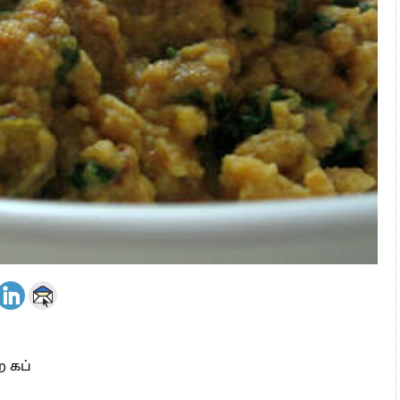
 அஞ்சமாட்டோம் – இந்தியா
ாரிகள் அக்.16 வரை விண்ணப்பிக்கலாம்
6 ஆக உயர்வு
 கப்