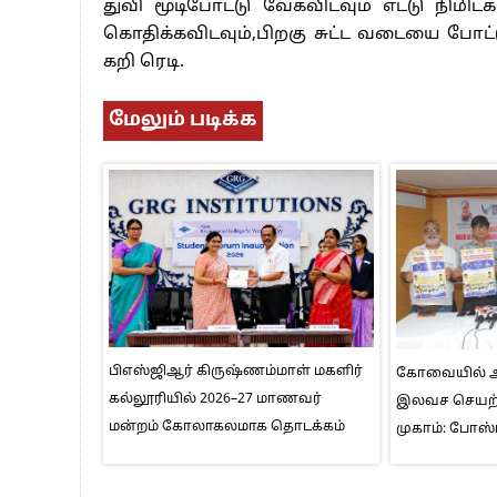
துவி மூடிபோட்டு வேகவிடவும் எட்டு நிமிட
கொதிக்கவிடவும்,பிறகு சுட்ட வடையை போட
கறி ரெடி.
மேலும் படிக்க
பிஎஸ்ஜிஆர் கிருஷ்ணம்மாள் மகளிர்
கோவையில் ஆக
கல்லூரியில் 2026–27 மாணவர்
இலவச செயற்க
மன்றம் கோலாகலமாக தொடக்கம்
முகாம்: போஸ்