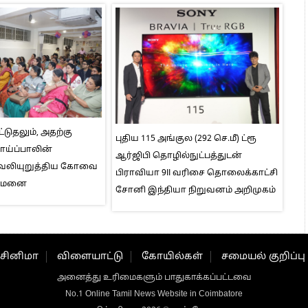
்டுதலும், அதற்கு
புதிய 115 அங்குல (292 செ.மீ) ட்ரூ
தாய்ப்பாலின்
ஆர்ஜிபி தொழில்நுட்பத்துடன்
வலியுறுத்திய கோவை
பிராவியா 9II வரிசை தொலைக்காட்சி
ுவமனை
சோனி இந்தியா நிறுவனம் அறிமுகம்
சினிமா
விளையாட்டு
கோயில்கள்
சமையல் குறிப்பு
அனைத்து உரிமைகளும் பாதுகாக்கப்பட்டவை
No.1 Online Tamil News Website in Coimbatore