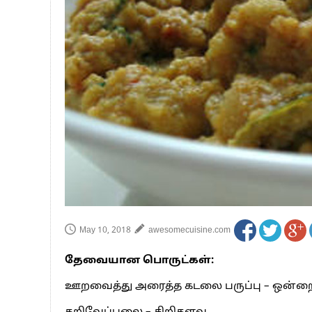
பாகிஸ்தானின் அணு ஆயுத மிரட்டலுக்கு
மத்திய ஆசிரியர் தகுதித் தேர்வு: பட்டத
தமிழக சட்டப்பேரவையில் காலியிடங்கள் 
May 10, 2018
awesomecuisine.com
தேவையான பொருட்கள்:
ஊறவைத்து அரைத்த கடலை பருப்பு – ஒன்றை