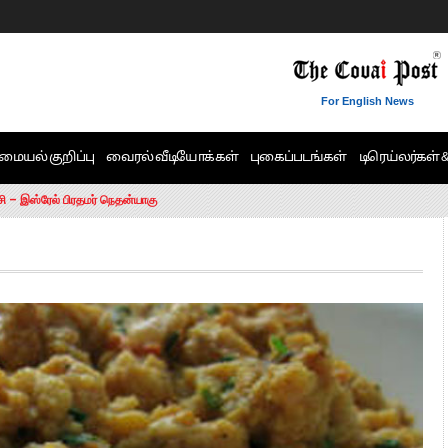
For English News
மையல் குறிப்பு
வைரல் வீடியோக்கள்
புகைப்படங்கள்
டிரெய்லர்கள் 
6 ஆக உயர்வு
சி – இஸ்ரேல் பிரதமர் நெதன்யாகு
ன்!” – செங்கோட்டையன்
ாரம் இல்லை.. – சி. வி.சண்முகம்
ட்ட MLA-க்கள் பதவி பறிப்பு
ேண்டும்”- முதல்வர் விஜய்
டிக்கர் ஒட்டிக்கொண்டது திமுக”- பாமக தலைவர் அன்புமணி ராமதாஸ்
ரஸ் தலைமையின் கருத்து கிடையாது – கார்த்தி சிதம்பரம்
பிரேமலதா விஜயகாந்த் பேட்டி
ிஜய் கண்டனம்
ோட்டி – சீமான்