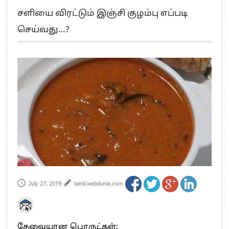
எங்களை நீக்குவதற்கு இபிஎஸ்க்கு அதிகாரம் இல்லை.. – சி. வி.சண்முகம்
சளியை விரட்டும் இஞ்சி குழம்பு எப்படி
எஸ்.பி.வேலுமணி, சி.வி.சண்முகம் உள்ளிட்ட MLA-க்கள் பதவி பறிப்பு
செய்வது…?
”நீட் தேர்வை முழுமையாக ரத்து செய்ய வேண்டும்”- முதல்வர் விஜய்
“மாணவர்கள் நடத்திய மொழிப்போரில் ஸ்டிக்கர் ஒட்டிக்கொண்டது திமுக”- பாமக
தலைவர் அன்புமணி ராமதாஸ்
பிரவீன் சக்ரவர்த்தியின் கருத்து காங்கிரஸ் தலைமையின் கருத்து கிடையாது – கார்த்தி
சிதம்பரம்
“ஜெயலலிதா அவர்களே என் ரோல் மாடல்” -பிரேமலதா விஜயகாந்த் பேட்டி
ராகுல் காந்தி கைது – தவெக தலைவர் விஜய் கண்டனம்
செத்து சாம்பல் ஆனாலும் தனித்துதான் போட்டி – சீமான்
பாகிஸ்தானின் அணு ஆயுத மிரட்டலுக்கு அஞ்சமாட்டோம் – இந்தியா
மத்திய ஆசிரியர் தகுதித் தேர்வு: பட்டதாரிகள் அக்.16 வரை விண்ணப்பிக்கலாம்
தமிழக சட்டப்பேரவையில் காலியிடங்கள் 6 ஆக உயர்வு
July 27, 2019
tamil.webdunia.com
தேவையான பொருட்கள்: