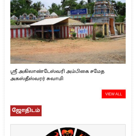
ஸ்ரீ அகிலாண்டேஸ்வரி அம்பிகை சமேத
அகஸ்தீஸ்வரர் சுவாமி
VIEW ALL
ஜோதிடம்