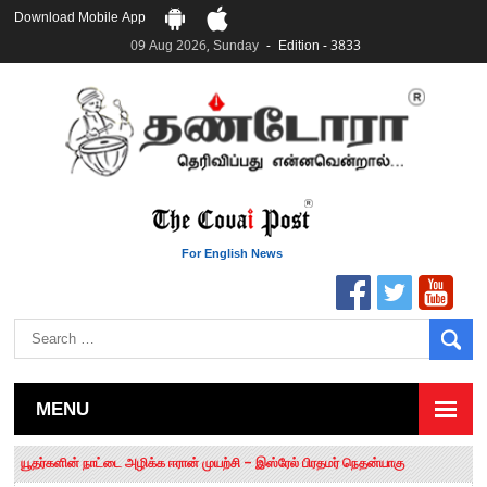
Download Mobile App
09 Aug 2026, Sunday
Edition - 3833
For English News
MENU
தமிழக சட்டப்பேரவையில் காலியிடங்கள் 6 ஆக உயர்வு
யூதர்களின் நாட்டை அழிக்க ஈரான் முயற்சி – இஸ்ரேல் பிரதமர் நெதன்யாகு
“மக்களால் நிராகரிக்கப்பட்டவர் ஸ்டாலின்!” – செங்கோட்டையன்