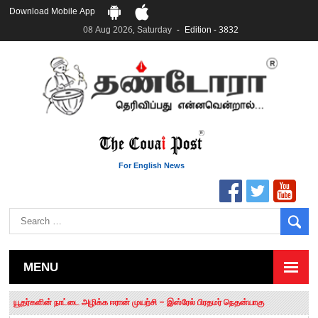
Download Mobile App
08 Aug 2026, Saturday
Edition - 3832
For English News
MENU
தமிழக சட்டப்பேரவையில் காலியிடங்கள் 6 ஆக உயர்வு
யூதர்களின் நாட்டை அழிக்க ஈரான் முயற்சி – இஸ்ரேல் பிரதமர் நெதன்யாகு
“மக்களால் நிராகரிக்கப்பட்டவர் ஸ்டாலின்!” – செங்கோட்டையன்