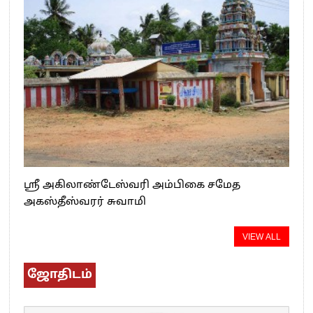
ஸ்ரீ அகிலாண்டேஸ்வரி அம்பிகை சமேத
அகஸ்தீஸ்வரர் சுவாமி
VIEW ALL
ஜோதிடம்