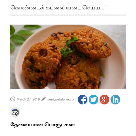
எங்களை நீக்குவதற்கு இபிஎஸ்க்கு அதிகாரம் இல்லை.. – சி. வி.சண்முகம்
கொண்டைக் கடலை வடை செய்ய…!
எஸ்.பி.வேலுமணி, சி.வி.சண்முகம் உள்ளிட்ட MLA-க்கள் பதவி பறிப்பு
”நீட் தேர்வை முழுமையாக ரத்து செய்ய வேண்டும்”- முதல்வர் விஜய்
“மாணவர்கள் நடத்திய மொழிப்போரில் ஸ்டிக்கர் ஒட்டிக்கொண்டது திமுக”- பாமக
தலைவர் அன்புமணி ராமதாஸ்
பிரவீன் சக்ரவர்த்தியின் கருத்து காங்கிரஸ் தலைமையின் கருத்து கிடையாது – கார்த்தி
சிதம்பரம்
“ஜெயலலிதா அவர்களே என் ரோல் மாடல்” -பிரேமலதா விஜயகாந்த் பேட்டி
ராகுல் காந்தி கைது – தவெக தலைவர் விஜய் கண்டனம்
செத்து சாம்பல் ஆனாலும் தனித்துதான் போட்டி – சீமான்
பாகிஸ்தானின் அணு ஆயுத மிரட்டலுக்கு அஞ்சமாட்டோம் – இந்தியா
மத்திய ஆசிரியர் தகுதித் தேர்வு: பட்டதாரிகள் அக்.16 வரை விண்ணப்பிக்கலாம்
தமிழக சட்டப்பேரவையில் காலியிடங்கள் 6 ஆக உயர்வு
March 27, 2019
tamil.webdunia.com
தேவையான பொருட்கள்: