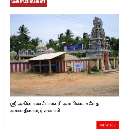
கோயில்கள்
ஸ்ரீ அகிலாண்டேஸ்வரி அம்பிகை சமேத
அகஸ்தீஸ்வரர் சுவாமி
VIEW ALL