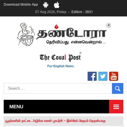
Download Mobile App
07 Aug 2026, Friday
Edition - 3831
For English News
MENU
தமிழக சட்டப்பேரவையில் காலியிடங்கள் 6 ஆக உயர்வு
யூதர்களின் நாட்டை அழிக்க ஈரான் முயற்சி – இஸ்ரேல் பிரதமர் நெதன்யாகு
“மக்களால் நிராகரிக்கப்பட்டவர் ஸ்டாலின்!” – செங்கோட்டையன்