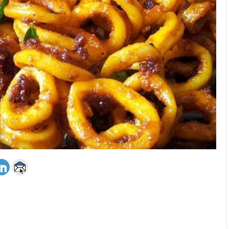
 அஞ்சமாட்டோம் – இந்தியா
ாரிகள் அக்.16 வரை விண்ணப்பிக்கலாம்
6 ஆக உயர்வு