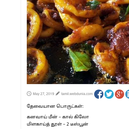
பாகிஸ்தானின் அணு ஆயுத மிரட்டலுக்கு
மத்திய ஆசிரியர் தகுதித் தேர்வு: பட்டத
தமிழக சட்டப்பேரவையில் காலியிடங்கள் 
May 27, 2019
tamil.webdunia.com
தேவையான பொருட்கள்:
கனவாய் மீன் – கால் கிலோ
மிளகாய்த் தூள் – 2 டீஸ்பூன்