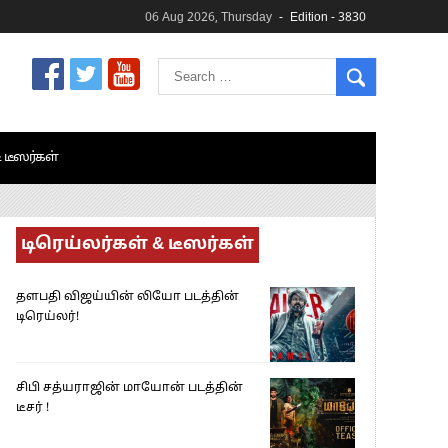
06 Aug 2026, Thursday
Edition - 3830
& டீஸர்கள்
டிரெய்லர்கள் & டீஸர்கள்
தளபதி விஜய்யின் லியோ படத்தின்
டிரெய்லர்!
சிபி சத்யராஜின் மாயோன் படத்தின்
டீசர் !