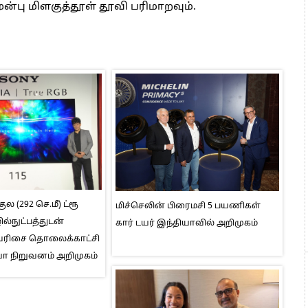
ன்பு மிளகுத்தூள் தூவி பரிமாறவும்.
ுல (292 செ.மீ) ட்ரூ
மிச்செலின் பிரைமசி 5 பயணிகள்
ல்நுட்பத்துடன்
கார் டயர் இந்தியாவில் அறிமுகம்
I வரிசை தொலைக்காட்சி
ா நிறுவனம் அறிமுகம்