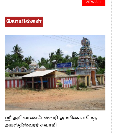
VIEW ALL
கோயில்கள்
ஸ்ரீ அகிலாண்டேஸ்வரி அம்பிகை சமேத
அகஸ்தீஸ்வரர் சுவாமி