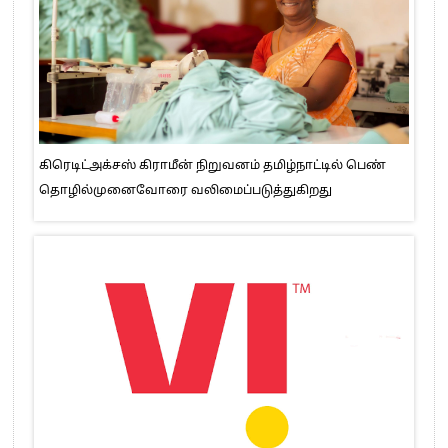
கிரெடிட்அக்சஸ் கிராமீன் நிறுவனம் தமிழ்நாட்டில் பெண்
தொழில்முனைவோரை வலிமைப்படுத்துகிறது