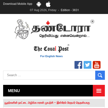
Download Mobile App
07 Aug 2026, Friday
Edition - 3831
For English News
MENU
தமிழக சட்டப்பேரவையில் காலியிடங்கள் 6 ஆக உயர்வு
யூதர்களின் நாட்டை அழிக்க ஈரான் முயற்சி – இஸ்ரேல் பிரதமர் நெதன்யாகு
“மக்களால் நிராகரிக்கப்பட்டவர் ஸ்டாலின்!” – செங்கோட்டையன்