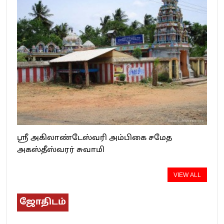
ஸ்ரீ அகிலாண்டேஸ்வரி அம்பிகை சமேத
அகஸ்தீஸ்வரர் சுவாமி
VIEW ALL
ஜோதிடம்