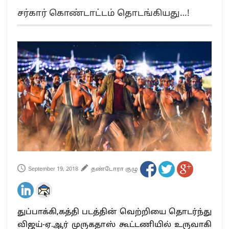
எங்களை நீக்குவதற்கு இபிஎஸ்க்கு அதிகாரம் இல்லை.. – சி. வி.சண்முகம்
சர்கார் கொண்டாட்டம் தொடங்கியது…!
எஸ்.பி.வேலுமணி, சி.வி.சண்முகம் உள்ளிட்ட MLA-க்கள் பதவி பறிப்பு
”நீட் தேர்வை முழுமையாக ரத்து செய்ய வேண்டும்”- முதல்வர் விஜய்
“மாணவர்கள் நடத்திய மொழிப்போரில் ஸ்டிக்கர் ஒட்டிக்கொண்டது திமுக”- பாமக
தலைவர் அன்புமணி ராமதாஸ்
பிரவீன் சக்ரவர்த்தியின் கருத்து காங்கிரஸ் தலைமையின் கருத்து கிடையாது – கார்த்தி
சிதம்பரம்
“ஜெயலலிதா அவர்களே என் ரோல் மாடல்” -பிரேமலதா விஜயகாந்த் பேட்டி
ராகுல் காந்தி கைது – தவெக தலைவர் விஜய் கண்டனம்
செத்து சாம்பல் ஆனாலும் தனித்துதான் போட்டி – சீமான்
பாகிஸ்தானின் அணு ஆயுத மிரட்டலுக்கு அஞ்சமாட்டோம் – இந்தியா
மத்திய ஆசிரியர் தகுதித் தேர்வு: பட்டதாரிகள் அக்.16 வரை விண்ணப்பிக்கலாம்
தமிழக சட்டப்பேரவையில் காலியிடங்கள் 6 ஆக உயர்வு
September 19, 2018
தண்டோரா குழு
துப்பாக்கி,கத்தி படத்தின் வெற்றியை தொடர்ந்து
விஜய்-ஏ.ஆர் முருகதாஸ் கூட்டணியில் உருவாகி