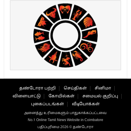
தண்டோரா பற்றி
செய்திகள்
சினிமா
விளையாட்டு
கோயில்கள்
சமையல் குறிப்பு
புகைப்படங்கள்
வீடியோக்கள்
அனைத்து உரிமைகளும் பாதுகாக்கப்பட்டவை
No.1 Online Tamil News Website in Coimbatore
பதிப்புரிமை 2026 © தண்டோரா