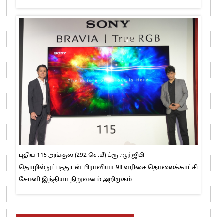
புதிய 115 அங்குல (292 செ.மீ) ட்ரூ ஆர்ஜிபி
தொழில்நுட்பத்துடன் பிராவியா 9II வரிசை தொலைக்காட்சி
சோனி இந்தியா நிறுவனம் அறிமுகம்