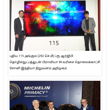
புதிய 115 அங்குல (292 செ.மீ) ட்ரூ ஆர்ஜிபி
தொழில்நுட்பத்துடன் பிராவியா 9II வரிசை தொலைக்காட்சி
சோனி இந்தியா நிறுவனம் அறிமுகம்