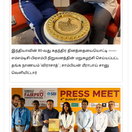
இந்தியாவின் 80-வது சுதந்திர தினத்தையையொட்டி ——-
எம்எம்டிசி-பிஏஎம்பி நிறுவனத்தின் மறுசுழற்சி செய்யப்பட்ட
தங்க நாணயம் ‘விராசாத்’ ; சாம்பியன் மீராபாய் சானு
வெளியிட்டார்