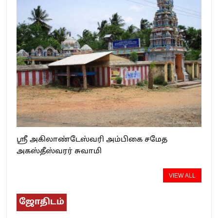
ஸ்ரீ அகிலாண்டேஸ்வரி அம்பிகை சமேத
அகஸ்தீஸ்வரர் சுவாமி
VIEW ALL
ஜோதிடம்