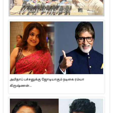
பாட்ஷா படம் ரீரிலீஸ் நேரத்தில் பன் பட்டர் ஜாம் ரிலீசாகியது
பயத்தை ஏற்படுத்தியது – நடிகர் ராஜு ஓபன் டாக்
அமிதாப் பச்சனுக்கு ஜோடியாகும் நடிகை ரம்யா
கிருஷ்ணன்…