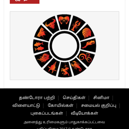
தண்டோரா பற்றி
செய்திகள்
சினிமா
விளையாட்டு
கோயில்கள்
சமையல் குறிப்பு
புகைப்படங்கள்
வீடியோக்கள்
அனைத்து உரிமைகளும் பாதுகாக்கப்பட்டவை