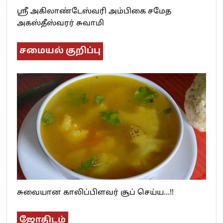
ஸ்ரீ அகிலாண்டேஸ்வரி அம்பிகை சமேத
அகஸ்தீஸ்வரர் சுவாமி
சமையல் குறிப்பு
சுவையான காலிப்பிளவர் சூப் செய்ய…!!
ஜோதிடம்