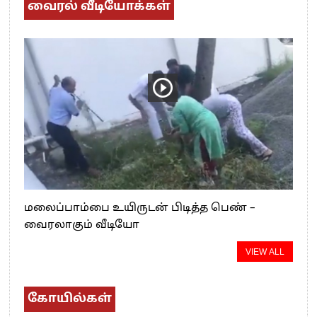
வைரல் வீடியோக்கள்
மலைப்பாம்பை உயிருடன் பிடித்த பெண் –
வைரலாகும் வீடியோ
VIEW ALL
கோயில்கள்