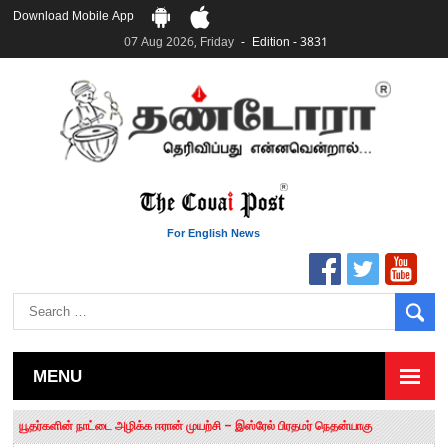
Download Mobile App
07 Aug 2026, Friday
Edition - 3831
For English News
MENU
தமிழக சட்டப்பேரவையில் காலியிடங்கள் 6 ஆக உயர்வு
யூதர்களின் நாட்டை அழிக்க ஈரான் முயற்சி – இஸ்ரேல் பிரதமர் நெதன்யாகு
“மக்களால் நிராகரிக்கப்பட்டவர் ஸ்டாலின்!” – செங்கோட்டையன்