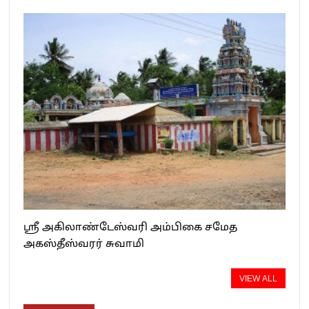
ஸ்ரீ அகிலாண்டேஸ்வரி அம்பிகை சமேத
அகஸ்தீஸ்வரர் சுவாமி
VIEW ALL