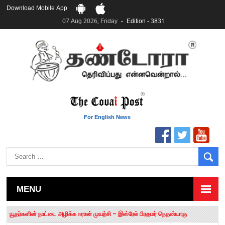
Download Mobile App
07 Aug 2026, Friday
Edition - 3831
For English News
MENU
தமிழக சட்டப்பேரவையில் காலியிடங்கள் 6 ஆக உயர்வு
யூதர்களின் நாட்டை அழிக்க ஈரான் முயற்சி – இஸ்ரேல் பிரதமர் நெதன்யாகு
“மக்களால் நிராகரிக்கப்பட்டவர் ஸ்டாலின்!” – செங்கோட்டையன்