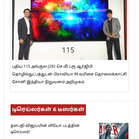
புதிய 115 அங்குல (292 செ.மீ) ட்ரூ ஆர்ஜிபி
தொழில்நுட்பத்துடன் பிராவியா 9II வரிசை தொலைக்காட்சி
சோனி இந்தியா நிறுவனம் அறிமுகம்
டிரெய்லர்கள் & டீஸர்கள்
தளபதி விஜய்யின் லியோ படத்தின்
டிரெய்லர்!