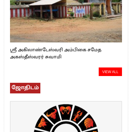
ஸ்ரீ அகிலாண்டேஸ்வரி அம்பிகை சமேத
அகஸ்தீஸ்வரர் சுவாமி
VIEW ALL
ஜோதிடம்