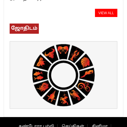
VIEW ALL
ஜோதிடம்
தண்டோரா பற்றி
செய்திகள்
சினிமா