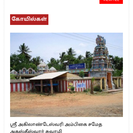
கோயில்கள்
ஸ்ரீ அகிலாண்டேஸ்வரி அம்பிகை சமேத
அகஸ்தீஸ்வரர் சுவாமி