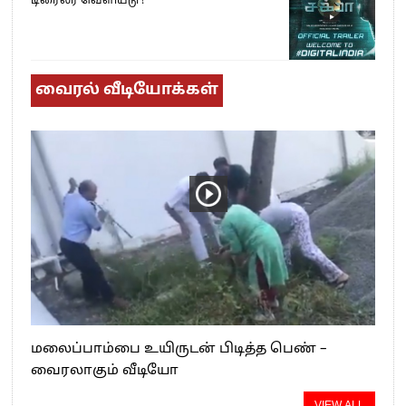
டிரைலர் வெளியீடு !
வைரல் வீடியோக்கள்
மலைப்பாம்பை உயிருடன் பிடித்த பெண் –
வைரலாகும் வீடியோ
VIEW ALL