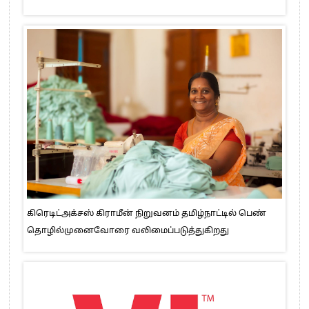
கிரெடிட்அக்சஸ் கிராமீன் நிறுவனம் தமிழ்நாட்டில் பெண்
தொழில்முனைவோரை வலிமைப்படுத்துகிறது