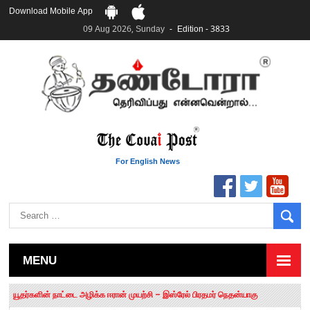
Download Mobile App
09 Aug 2026, Sunday
Edition - 3833
For English News
MENU
தமிழக சட்டப்பேரவையில் காலியிடங்கள் 6 ஆக உயர்வு
யூதர்களின் நாட்டை அழிக்க ஈரான் முயற்சி – இஸ்ரேல் பிரதமர் நெதன்யாகு
“மக்களால் நிராகரிக்கப்பட்டவர் ஸ்டாலின்!” – செங்கோட்டையன்