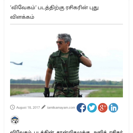
எங்களை நீக்குவதற்கு இபிஎஸ்க்கு அதிகாரம் இல்லை.. – சி. வி.சண்முகம்
‘விவேகம்‘ படத்திற்கு ரசிகரின் புது
எஸ்.பி.வேலுமணி, சி.வி.சண்முகம் உள்ளிட்ட MLA-க்கள் பதவி பறிப்பு
விளக்கம்
”நீட் தேர்வை முழுமையாக ரத்து செய்ய வேண்டும்”- முதல்வர் விஜய்
“மாணவர்கள் நடத்திய மொழிப்போரில் ஸ்டிக்கர் ஒட்டிக்கொண்டது திமுக”- பாமக
தலைவர் அன்புமணி ராமதாஸ்
பிரவீன் சக்ரவர்த்தியின் கருத்து காங்கிரஸ் தலைமையின் கருத்து கிடையாது – கார்த்தி
சிதம்பரம்
“ஜெயலலிதா அவர்களே என் ரோல் மாடல்” -பிரேமலதா விஜயகாந்த் பேட்டி
ராகுல் காந்தி கைது – தவெக தலைவர் விஜய் கண்டனம்
செத்து சாம்பல் ஆனாலும் தனித்துதான் போட்டி – சீமான்
பாகிஸ்தானின் அணு ஆயுத மிரட்டலுக்கு அஞ்சமாட்டோம் – இந்தியா
மத்திய ஆசிரியர் தகுதித் தேர்வு: பட்டதாரிகள் அக்.16 வரை விண்ணப்பிக்கலாம்
தமிழக சட்டப்பேரவையில் காலியிடங்கள் 6 ஆக உயர்வு
August 18, 2017
tamilsamayam.com
விவேகம் படத்தின் சான்றிதழுக்கு அஜித் ரசிகர்