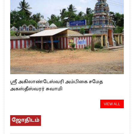
ஸ்ரீ அகிலாண்டேஸ்வரி அம்பிகை சமேத
அகஸ்தீஸ்வரர் சுவாமி
VIEW ALL
ஜோதிடம்