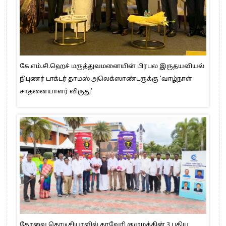
கே.எம்.சி.ஹெச் மருத்துவமனையின் பிரபல இருதயவியல்
நிபுணர் டாக்டர் தாமஸ் அலெக்ஸாண்டருக்கு ‘வாழ்நாள்
சாதனையாளர் விருது’
கோவை கொடிசியாவில் காவேரி குழுமத்தின் 3 புதிய