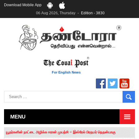
Download Mobile App
06 Aug 2026, Thursday
Edition - 3830
For English News
MENU
தமிழக சட்டப்பேரவையில் காலியிடங்கள் 6 ஆக உயர்வு
யூதர்களின் நாட்டை அழிக்க ஈரான் முயற்சி – இஸ்ரேல் பிரதமர் நெதன்யாகு
“மக்களால் நிராகரிக்கப்பட்டவர் ஸ்டாலின்!” – செங்கோட்டையன்