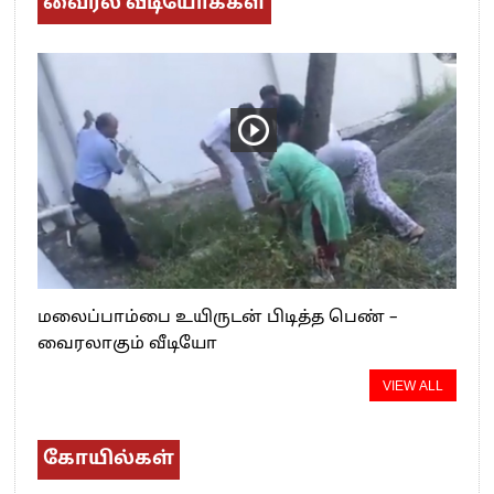
வைரல் வீடியோக்கள்
மலைப்பாம்பை உயிருடன் பிடித்த பெண் –
வைரலாகும் வீடியோ
VIEW ALL
கோயில்கள்