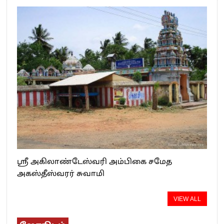
ஸ்ரீ அகிலாண்டேஸ்வரி அம்பிகை சமேத
அகஸ்தீஸ்வரர் சுவாமி
VIEW ALL