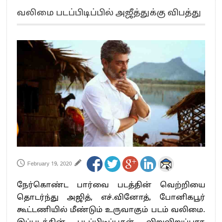
எங்களை நீக்குவதற்கு இபிஎஸ்க்கு அதிகாரம் இல்லை.. – சி. வி.சண்முகம்
வலிமை படப்பிடிப்பில் அஜீத்துக்கு விபத்து
எஸ்.பி.வேலுமணி, சி.வி.சண்முகம் உள்ளிட்ட MLA-க்கள் பதவி பறிப்பு
”நீட் தேர்வை முழுமையாக ரத்து செய்ய வேண்டும்”- முதல்வர் விஜய்
“மாணவர்கள் நடத்திய மொழிப்போரில் ஸ்டிக்கர் ஒட்டிக்கொண்டது திமுக”- பாமக
தலைவர் அன்புமணி ராமதாஸ்
பிரவீன் சக்ரவர்த்தியின் கருத்து காங்கிரஸ் தலைமையின் கருத்து கிடையாது – கார்த்தி
சிதம்பரம்
“ஜெயலலிதா அவர்களே என் ரோல் மாடல்” -பிரேமலதா விஜயகாந்த் பேட்டி
ராகுல் காந்தி கைது – தவெக தலைவர் விஜய் கண்டனம்
செத்து சாம்பல் ஆனாலும் தனித்துதான் போட்டி – சீமான்
பாகிஸ்தானின் அணு ஆயுத மிரட்டலுக்கு அஞ்சமாட்டோம் – இந்தியா
மத்திய ஆசிரியர் தகுதித் தேர்வு: பட்டதாரிகள் அக்.16 வரை விண்ணப்பிக்கலாம்
தமிழக சட்டப்பேரவையில் காலியிடங்கள் 6 ஆக உயர்வு
February 19, 2020
நேர்கொண்ட பார்வை படத்தின் வெற்றியை
தொடர்ந்து அஜித், எச்.வினோத், போனிகபூர்
கூட்டணியில் மீண்டும் உருவாகும் படம் வலிமை.