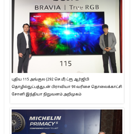
புதிய 115 அங்குல (292 செ.மீ) ட்ரூ ஆர்ஜிபி
தொழில்நுட்பத்துடன் பிராவியா 9II வரிசை தொலைக்காட்சி
சோனி இந்தியா நிறுவனம் அறிமுகம்