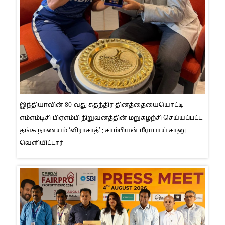
இந்தியாவின் 80-வது சுதந்திர தினத்தையையொட்டி ——-
எம்எம்டிசி-பிஏஎம்பி நிறுவனத்தின் மறுசுழற்சி செய்யப்பட்ட
தங்க நாணயம் ‘விராசாத்’ ; சாம்பியன் மீராபாய் சானு
வெளியிட்டார்