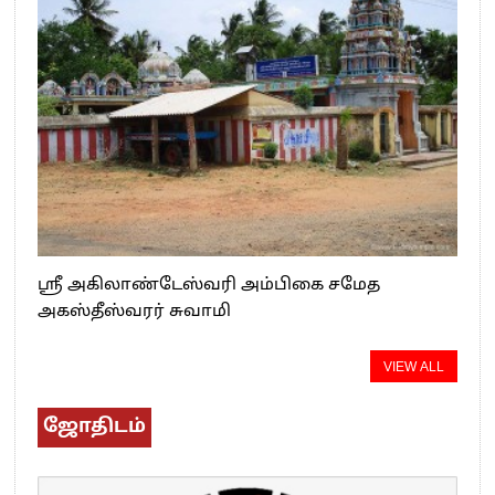
ஸ்ரீ அகிலாண்டேஸ்வரி அம்பிகை சமேத
அகஸ்தீஸ்வரர் சுவாமி
VIEW ALL
ஜோதிடம்