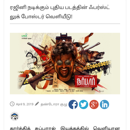
எங்களை நீக்குவதற்கு இபிஎஸ்க்கு அதிகாரம் இல்லை.. – சி. வி.சண்முகம்
ரஜினி நடிக்கும் புதிய படத்தின் ஃபர்ஸ்ட்
எஸ்.பி.வேலுமணி, சி.வி.சண்முகம் உள்ளிட்ட MLA-க்கள் பதவி பறிப்பு
லுக் போஸ்டர் வெளியீடு!
”நீட் தேர்வை முழுமையாக ரத்து செய்ய வேண்டும்”- முதல்வர் விஜய்
“மாணவர்கள் நடத்திய மொழிப்போரில் ஸ்டிக்கர் ஒட்டிக்கொண்டது திமுக”- பாமக
தலைவர் அன்புமணி ராமதாஸ்
பிரவீன் சக்ரவர்த்தியின் கருத்து காங்கிரஸ் தலைமையின் கருத்து கிடையாது – கார்த்தி
சிதம்பரம்
“ஜெயலலிதா அவர்களே என் ரோல் மாடல்” -பிரேமலதா விஜயகாந்த் பேட்டி
ராகுல் காந்தி கைது – தவெக தலைவர் விஜய் கண்டனம்
செத்து சாம்பல் ஆனாலும் தனித்துதான் போட்டி – சீமான்
பாகிஸ்தானின் அணு ஆயுத மிரட்டலுக்கு அஞ்சமாட்டோம் – இந்தியா
மத்திய ஆசிரியர் தகுதித் தேர்வு: பட்டதாரிகள் அக்.16 வரை விண்ணப்பிக்கலாம்
தமிழக சட்டப்பேரவையில் காலியிடங்கள் 6 ஆக உயர்வு
April 9, 2019
தண்டோரா குழு
கார்த்திக் சுப்புராஜ் இயக்கத்தில் வெளியான