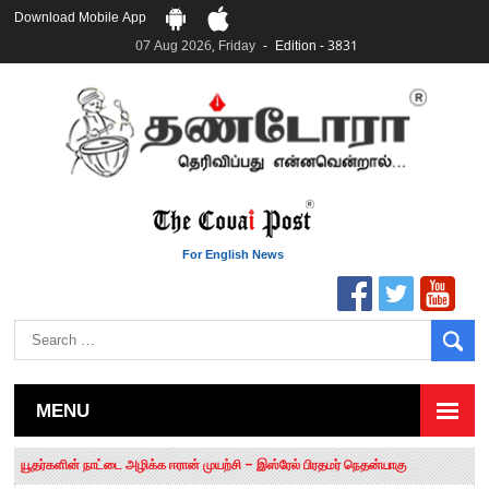
Download Mobile App
07 Aug 2026, Friday
Edition - 3831
For English News
MENU
தமிழக சட்டப்பேரவையில் காலியிடங்கள் 6 ஆக உயர்வு
யூதர்களின் நாட்டை அழிக்க ஈரான் முயற்சி – இஸ்ரேல் பிரதமர் நெதன்யாகு
“மக்களால் நிராகரிக்கப்பட்டவர் ஸ்டாலின்!” – செங்கோட்டையன்