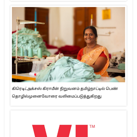
கிரெடிட்அக்சஸ் கிராமீன் நிறுவனம் தமிழ்நாட்டில் பெண்
தொழில்முனைவோரை வலிமைப்படுத்துகிறது