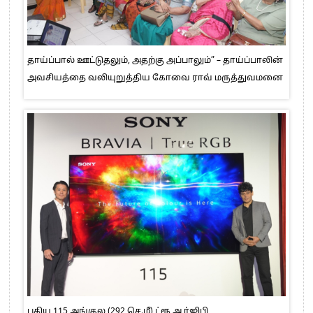
தாய்ப்பால் ஊட்டுதலும், அதற்கு அப்பாலும்” – தாய்ப்பாலின்
அவசியத்தை வலியுறுத்திய கோவை ராவ் மருத்துவமனை
புதிய 115 அங்குல (292 செ.மீ) ட்ரூ ஆர்ஜிபி