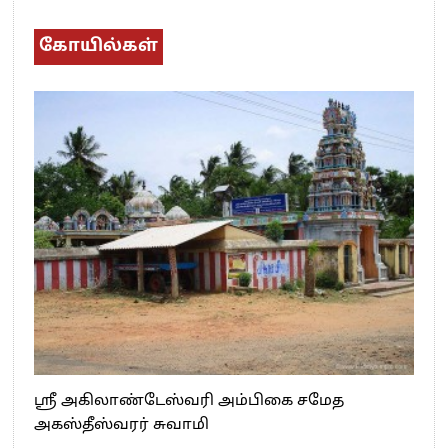
கோயில்கள்
ஸ்ரீ அகிலாண்டேஸ்வரி அம்பிகை சமேத
அகஸ்தீஸ்வரர் சுவாமி