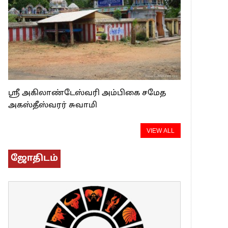
ஸ்ரீ அகிலாண்டேஸ்வரி அம்பிகை சமேத
அகஸ்தீஸ்வரர் சுவாமி
VIEW ALL
ஜோதிடம்