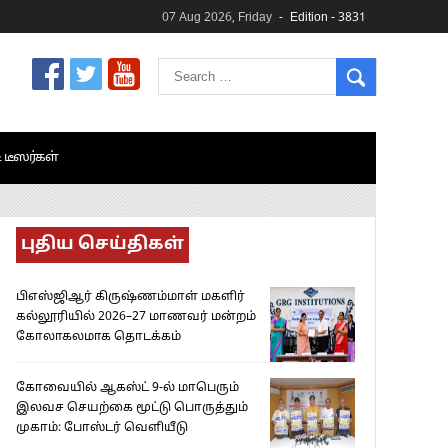
07 Aug 2026, Friday
Edition - 3831
& டீஸர்கள்
புதிய செய்திகள்
பிஎஸ்ஜிஆர் கிருஷ்ணம்மாள் மகளிர்
கல்லூரியில் 2026–27 மாணவர் மன்றம்
கோலாகலமாக தொடக்கம்
கோவையில் ஆகஸ்ட் 9-ல் மாபெரும்
இலவச செயற்கை மூட்டு பொருத்தும்
முகாம்: போஸ்டர் வெளியீடு