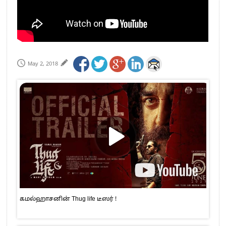
May 2, 2018
கமல்ஹாசனின் Thug life டீஸர் !