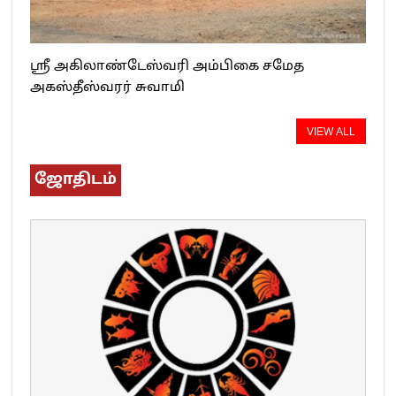
ஸ்ரீ அகிலாண்டேஸ்வரி அம்பிகை சமேத
அகஸ்தீஸ்வரர் சுவாமி
VIEW ALL
ஜோதிடம்