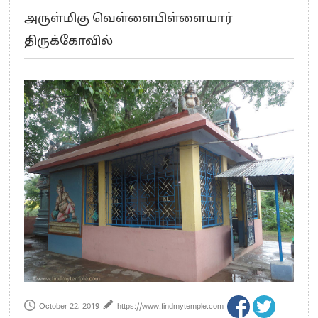
எங்களை நீக்குவதற்கு இபிஎஸ்க்கு அதிகாரம் இல்லை.. – சி. வி.சண்முகம்
அருள்மிகு வெள்ளைபிள்ளையார்
எஸ்.பி.வேலுமணி, சி.வி.சண்முகம் உள்ளிட்ட MLA-க்கள் பதவி பறிப்பு
திருக்கோவில்
”நீட் தேர்வை முழுமையாக ரத்து செய்ய வேண்டும்”- முதல்வர் விஜய்
“மாணவர்கள் நடத்திய மொழிப்போரில் ஸ்டிக்கர் ஒட்டிக்கொண்டது திமுக”- பாமக
தலைவர் அன்புமணி ராமதாஸ்
பிரவீன் சக்ரவர்த்தியின் கருத்து காங்கிரஸ் தலைமையின் கருத்து கிடையாது – கார்த்தி
சிதம்பரம்
“ஜெயலலிதா அவர்களே என் ரோல் மாடல்” -பிரேமலதா விஜயகாந்த் பேட்டி
ராகுல் காந்தி கைது – தவெக தலைவர் விஜய் கண்டனம்
செத்து சாம்பல் ஆனாலும் தனித்துதான் போட்டி – சீமான்
பாகிஸ்தானின் அணு ஆயுத மிரட்டலுக்கு அஞ்சமாட்டோம் – இந்தியா
மத்திய ஆசிரியர் தகுதித் தேர்வு: பட்டதாரிகள் அக்.16 வரை விண்ணப்பிக்கலாம்
தமிழக சட்டப்பேரவையில் காலியிடங்கள் 6 ஆக உயர்வு
October 22, 2019
https://www.findmytemple.com