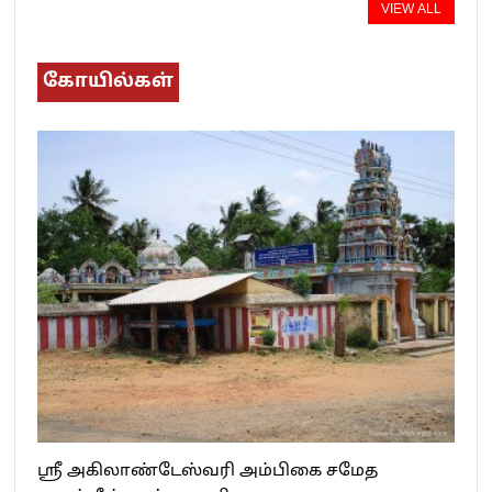
VIEW ALL
கோயில்கள்
ஸ்ரீ அகிலாண்டேஸ்வரி அம்பிகை சமேத