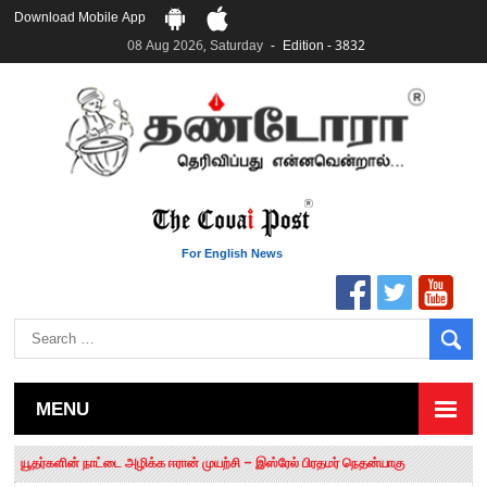
Download Mobile App
08 Aug 2026, Saturday
Edition - 3832
For English News
MENU
தமிழக சட்டப்பேரவையில் காலியிடங்கள் 6 ஆக உயர்வு
யூதர்களின் நாட்டை அழிக்க ஈரான் முயற்சி – இஸ்ரேல் பிரதமர் நெதன்யாகு
“மக்களால் நிராகரிக்கப்பட்டவர் ஸ்டாலின்!” – செங்கோட்டையன்