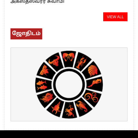
அகஸ்தீஸ்வரர் சுவாமி
VIEW ALL
ஜோதிடம்