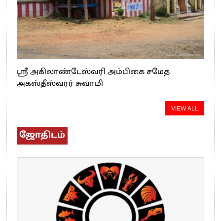
ஸ்ரீ அகிலாண்டேஸ்வரி அம்பிகை சமேத
அகஸ்தீஸ்வரர் சுவாமி
VIEW ALL
ஜோதிடம்