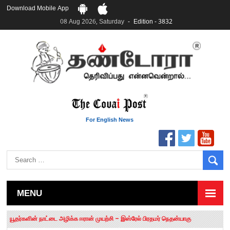
Download Mobile App
08 Aug 2026, Saturday
Edition - 3832
For English News
MENU
தமிழக சட்டப்பேரவையில் காலியிடங்கள் 6 ஆக உயர்வு
யூதர்களின் நாட்டை அழிக்க ஈரான் முயற்சி – இஸ்ரேல் பிரதமர் நெதன்யாகு
“மக்களால் நிராகரிக்கப்பட்டவர் ஸ்டாலின்!” – செங்கோட்டையன்