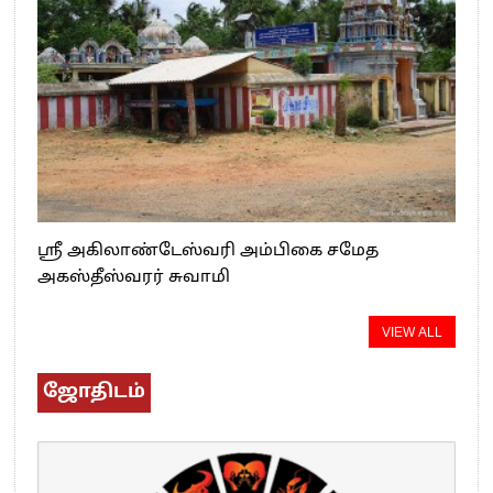
ஸ்ரீ அகிலாண்டேஸ்வரி அம்பிகை சமேத
அகஸ்தீஸ்வரர் சுவாமி
VIEW ALL
ஜோதிடம்