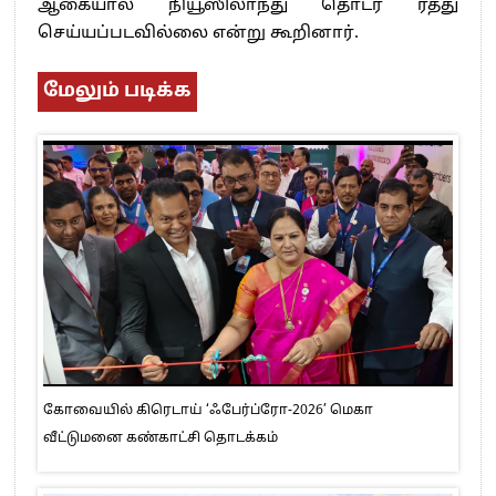
ஆகையால் நியூஸிலாந்து தொடர் ரத்து
செய்யப்படவில்லை என்று கூறினார்.
மேலும் படிக்க
கோவையில் கிரெடாய் ‘ஃபேர்ப்ரோ-2026’ மெகா
வீட்டுமனை கண்காட்சி தொடக்கம்