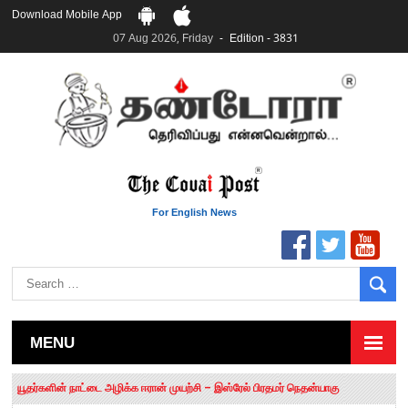
Download Mobile App
07 Aug 2026, Friday
Edition - 3831
For English News
MENU
தமிழக சட்டப்பேரவையில் காலியிடங்கள் 6 ஆக உயர்வு
யூதர்களின் நாட்டை அழிக்க ஈரான் முயற்சி – இஸ்ரேல் பிரதமர் நெதன்யாகு
“மக்களால் நிராகரிக்கப்பட்டவர் ஸ்டாலின்!” – செங்கோட்டையன்