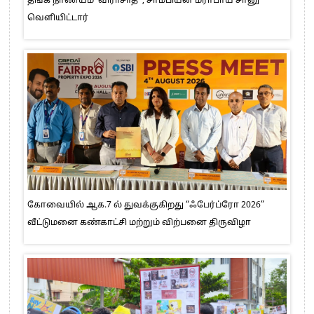
தங்க நாணயம் ‘விராசாத்’ ; சாம்பியன் மீராபாய் சானு
வெளியிட்டார்
கோவையில் ஆக.7 ல் துவக்குகிறது “ஃபேர்ப்ரோ 2026”
வீட்டுமனை கண்காட்சி மற்றும் விற்பனை திருவிழா