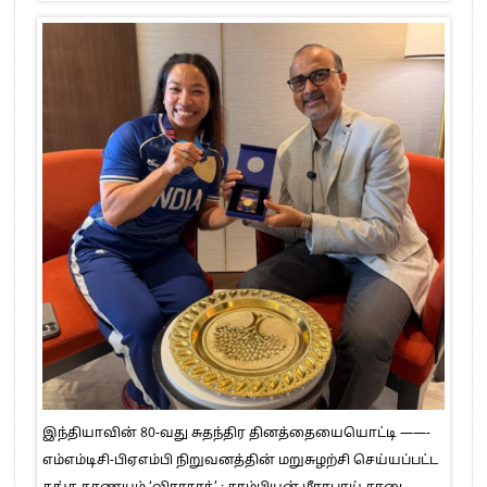
இந்தியாவின் 80-வது சுதந்திர தினத்தையையொட்டி ——-
எம்எம்டிசி-பிஏஎம்பி நிறுவனத்தின் மறுசுழற்சி செய்யப்பட்ட