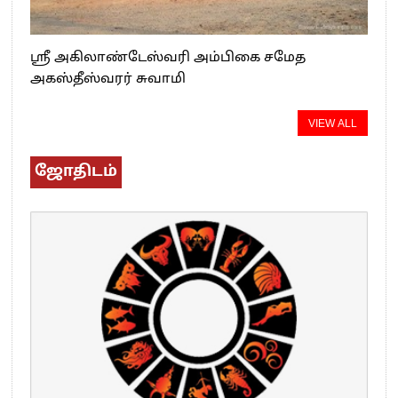
ஸ்ரீ அகிலாண்டேஸ்வரி அம்பிகை சமேத
அகஸ்தீஸ்வரர் சுவாமி
VIEW ALL
ஜோதிடம்