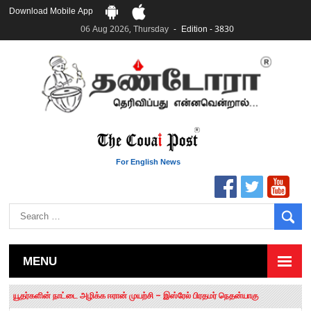
Download Mobile App
06 Aug 2026, Thursday
Edition - 3830
For English News
MENU
தமிழக சட்டப்பேரவையில் காலியிடங்கள் 6 ஆக உயர்வு
யூதர்களின் நாட்டை அழிக்க ஈரான் முயற்சி – இஸ்ரேல் பிரதமர் நெதன்யாகு
“மக்களால் நிராகரிக்கப்பட்டவர் ஸ்டாலின்!” – செங்கோட்டையன்