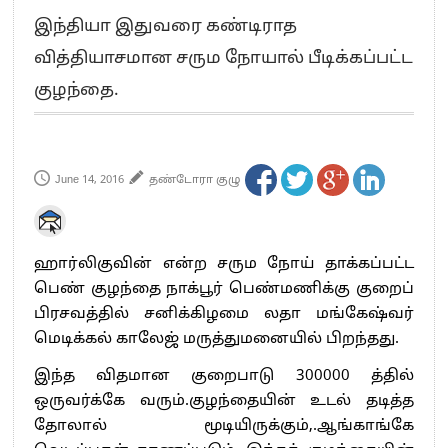
எங்களை நீக்குவதற்கு இபிஎஸ்க்கு அதிகாரம் இல்லை.. – சி. வி.சண்முகம்
இந்தியா இதுவரை கண்டிராத
எஸ்.பி.வேலுமணி, சி.வி.சண்முகம் உள்ளிட்ட MLA-க்கள் பதவி பறிப்பு
வித்தியாசமான சரும நோயால் பீடிக்கப்பட்ட
”நீட் தேர்வை முழுமையாக ரத்து செய்ய வேண்டும்”- முதல்வர் விஜய்
குழந்தை.
“மாணவர்கள் நடத்திய மொழிப்போரில் ஸ்டிக்கர் ஒட்டிக்கொண்டது திமுக”- பாமக
தலைவர் அன்புமணி ராமதாஸ்
பிரவீன் சக்ரவர்த்தியின் கருத்து காங்கிரஸ் தலைமையின் கருத்து கிடையாது – கார்த்தி
சிதம்பரம்
June 14, 2016
தண்டோரா குழு
“ஜெயலலிதா அவர்களே என் ரோல் மாடல்” -பிரேமலதா விஜயகாந்த் பேட்டி
ராகுல் காந்தி கைது – தவெக தலைவர் விஜய் கண்டனம்
செத்து சாம்பல் ஆனாலும் தனித்துதான் போட்டி – சீமான்
ஹார்லிகுவின் என்ற சரும நோய் தாக்கப்பட்ட
பாகிஸ்தானின் அணு ஆயுத மிரட்டலுக்கு அஞ்சமாட்டோம் – இந்தியா
பெண் குழந்தை நாக்பூர் பெண்மணிக்கு குறைப்
மத்திய ஆசிரியர் தகுதித் தேர்வு: பட்டதாரிகள் அக்.16 வரை விண்ணப்பிக்கலாம்
பிரசவத்தில் சனிக்கிழமை லதா மங்கேஷ்வர்
தமிழக சட்டப்பேரவையில் காலியிடங்கள் 6 ஆக உயர்வு
மெடிக்கல் காலேஜ் மருத்துமனையில் பிறந்தது.
இந்த விதமான குறைபாடு 300000 த்தில்
ஒருவர்க்கே வரும்.குழந்தையின் உடல் தடித்த
தோலால் மூடியிருக்கும்,.ஆங்காங்கே