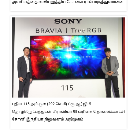
அவசியத்தை வலியுறுத்திய கோவை ராவ் மருத்துவமனை
புதிய 115 அங்குல (292 செ.மீ) ட்ரூ ஆர்ஜிபி
தொழில்நுட்பத்துடன் பிராவியா 9II வரிசை தொலைக்காட்சி
சோனி இந்தியா நிறுவனம் அறிமுகம்