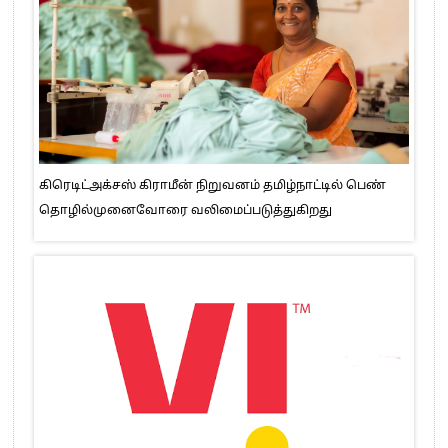
கிரெடிட்அக்சஸ் கிராமீன் நிறுவனம் தமிழ்நாட்டில் பெண்
தொழில்முனைவோரை வலிமைப்படுத்துகிறது