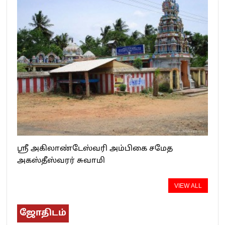
ஸ்ரீ அகிலாண்டேஸ்வரி அம்பிகை சமேத
அகஸ்தீஸ்வரர் சுவாமி
VIEW ALL
ஜோதிடம்