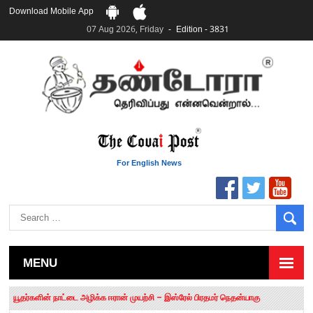
Download Mobile App
07 Aug 2026, Friday
Edition - 3831
For English News
MENU
தமிழக சட்டப்பேரவையில் காலியிடங்கள் 6 ஆக உயர்வு
யூதர்களின் நாட்டை அழிக்க ஈரான் முயற்சி – இஸ்ரேல் பிரதமர் நெதன்யாகு
“மக்களால் நிராகரிக்கப்பட்டவர் ஸ்டாலின்!” – செங்கோட்டையன்