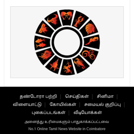
தண்டோரா பற்றி
செய்திகள்
சினிமா
விளையாட்டு
கோயில்கள்
சமையல் குறிப்பு
புகைப்படங்கள்
வீடியோக்கள்
அனைத்து உரிமைகளும் பாதுகாக்கப்பட்டவை
No.1 Online Tamil News Website in Coimbatore