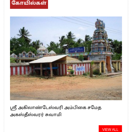
கோயில்கள்
ஸ்ரீ அகிலாண்டேஸ்வரி அம்பிகை சமேத
அகஸ்தீஸ்வரர் சுவாமி
VIEW ALL