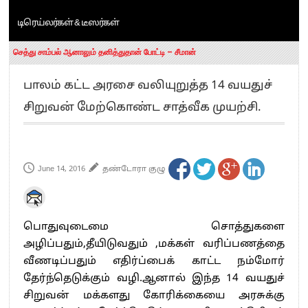
“ஜெயலலிதா அவர்களே என் ரோல் மாடல்” -பிரேமலதா விஜயகாந்த் பேட்டி
டிரெய்லர்கள் & டீஸர்கள்
ராகுல் காந்தி கைது – தவெக தலைவர் விஜய் கண்டனம்
செத்து சாம்பல் ஆனாலும் தனித்துதான் போட்டி – சீமான்
பாகிஸ்தானின் அணு ஆயுத மிரட்டலுக்கு அஞ்சமாட்டோம் – இந்தியா
பாலம் கட்ட அரசை வலியுறுத்த 14 வயதுச்
மத்திய ஆசிரியர் தகுதித் தேர்வு: பட்டதாரிகள் அக்.16 வரை விண்ணப்பிக்கலாம்
தமிழக சட்டப்பேரவையில் காலியிடங்கள் 6 ஆக உயர்வு
சிறுவன் மேற்கொண்ட சாத்வீக முயற்சி.
June 14, 2016
தண்டோரா குழு
பொதுவுடைமை சொத்துகளை
அழிப்பதும்,தீயிடுவதும் ,மக்கள் வரிப்பணத்தை
வீணடிப்பதும் எதிர்ப்பைக் காட்ட நம்மோர்
தேர்ந்தெடுக்கும் வழி.ஆனால் இந்த 14 வயதுச்
சிறுவன் மக்களது கோரிக்கையை அரசுக்கு