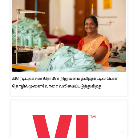
கிரெடிட்அக்சஸ் கிராமீன் நிறுவனம் தமிழ்நாட்டில் பெண்
தொழில்முனைவோரை வலிமைப்படுத்துகிறது