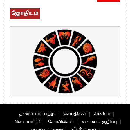
ஜோதிடம்
தண்டோரா பற்றி
செய்திகள்
சினிமா
விளையாட்டு
கோயில்கள்
சமையல் குறிப்பு
புகைப்படங்கள்
வீடியோக்கள்