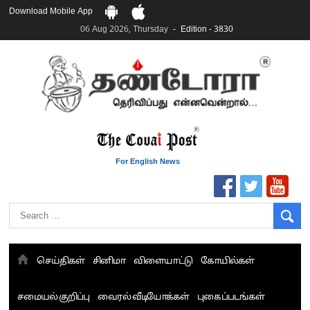
Download Mobile App
06 Aug 2026, Thursday
Edition - 3830
தமிழக சட்டப்பேரவையில் காலியிடங்கள் 6 ஆக உயர்வு
யூதர்களின் நாட்டை அழிக்க ஈரான் முயற்சி – இஸ்ரேல் பிரதமர் நெதன்யாகு
For English News
“மக்களால் நிராகரிக்கப்பட்டவர் ஸ்டாலின்!” – செங்கோட்டையன்
எங்களை நீக்குவதற்கு இபிஎஸ்க்கு அதிகாரம் இல்லை.. – சி. வி.சண்முகம்
எஸ்.பி.வேலுமணி, சி.வி.சண்முகம் உள்ளிட்ட MLA-க்கள் பதவி பறிப்பு
”நீட் தேர்வை முழுமையாக ரத்து செய்ய வேண்டும்”- முதல்வர் விஜய்
“மாணவர்கள் நடத்திய மொழிப்போரில் ஸ்டிக்கர் ஒட்டிக்கொண்டது திமுக”- பாமக
செய்திகள்
சினிமா
விளையாட்டு
கோயில்கள்
தலைவர் அன்புமணி ராமதாஸ்
பிரவீன் சக்ரவர்த்தியின் கருத்து காங்கிரஸ் தலைமையின் கருத்து கிடையாது – கார்த்தி
சமையல் குறிப்பு
வைரல் வீடியோக்கள்
புகைப்படங்கள்
சிதம்பரம்