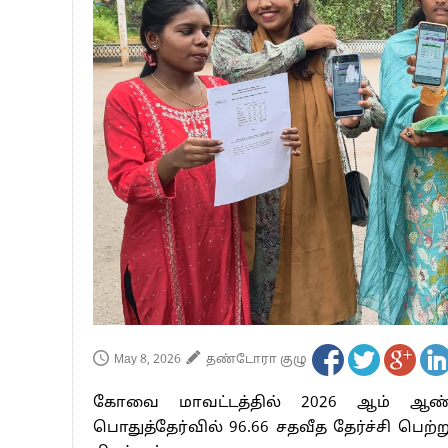
பாகிஸ்தானின் அணு ஆயுத மிரட்டலுக்கு
மத்திய ஆசிரியர் தகுதித் தேர்வு: பட்டத
தமிழக சட்டப்பேரவையில் காலியிடங்கள் 
May 8, 2026
தண்டோரா குழு
கோவை மாவட்டத்தில் 2026 ஆம் ஆண
பொதுத்தேர்வில் 96.66 சதவீத தேர்ச்சி ப