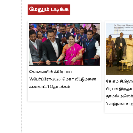
மேலும் படிக்க
கோவையில் கிரெடாய்
‘ஃபேர்ப்ரோ-2026’ மெகா வீட்டுமனை
கே.எம்.சி.ஹ
கண்காட்சி தொடக்கம்
பிரபல இருதயவ
தாமஸ் அலெக்
‘வாழ்நாள் சா