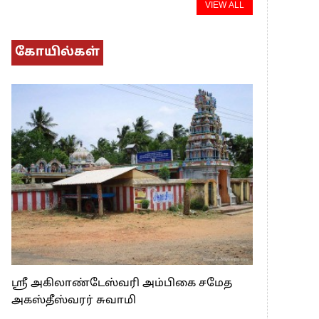
VIEW ALL
கோயில்கள்
ஸ்ரீ அகிலாண்டேஸ்வரி அம்பிகை சமேத
அகஸ்தீஸ்வரர் சுவாமி