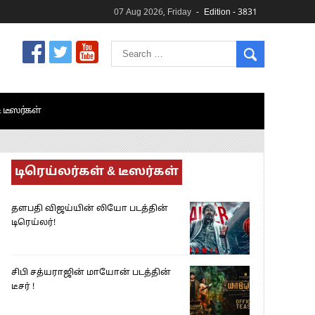
07 Aug 2026, Friday
Edition - 3831
& டீஸர்கள்
டிரெய்லர்கள் & டீஸர்கள்
தளபதி விஜய்யின் லியோ படத்தின்
டிரெய்லர்!
சிபி சத்யராஜின் மாயோன் படத்தின்
டீசர் !