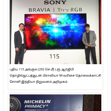
புதிய 115 அங்குல (292 செ.மீ) ட்ரூ ஆர்ஜிபி
தொழில்நுட்பத்துடன் பிராவியா 9II வரிசை தொலைக்காட்சி
சோனி இந்தியா நிறுவனம் அறிமுகம்