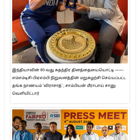
இந்தியாவின் 80-வது சுதந்திர தினத்தையையொட்டி ——-
எம்எம்டிசி-பிஏஎம்பி நிறுவனத்தின் மறுசுழற்சி செய்யப்பட்ட
தங்க நாணயம் ‘விராசாத்’ ; சாம்பியன் மீராபாய் சானு
வெளியிட்டார்