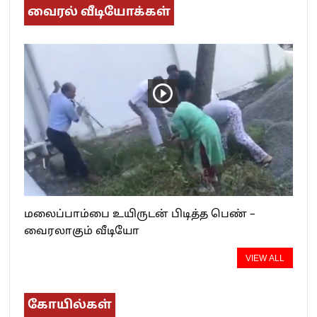
வைரல் வீடியோக்கள்
மலைப்பாம்பை உயிருடன் பிடித்த பெண் –
வைரலாகும் வீடியோ
VIEW ALL
கோயில்கள்