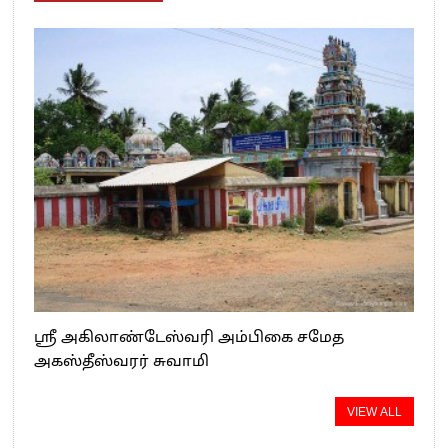
ஸ்ரீ அகிலாண்டேஸ்வரி அம்பிகை சமேத
அகஸ்தீஸ்வரர் சுவாமி
VIEW ALL