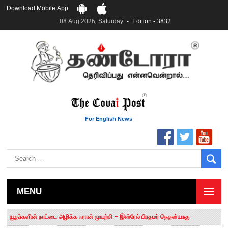
Download Mobile App
08 Aug 2026, Saturday
Edition - 3832
For English News
MENU
தமிழக சட்டப்பேரவையில் காலியிடங்கள் 6 ஆக உயர்வு
யூதர்களின் நாட்டை அழிக்க ஈரான் முயற்சி – இஸ்ரேல் பிரதமர் நெதன்யாகு
“மக்களால் நிராகரிக்கப்பட்டவர் ஸ்டாலின்!” – செங்கோட்டையன்