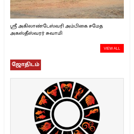
ஸ்ரீ அகிலாண்டேஸ்வரி அம்பிகை சமேத
அகஸ்தீஸ்வரர் சுவாமி
VIEW ALL
ஜோதிடம்