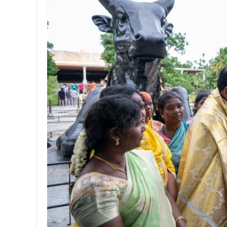
பாகிஸ்தானின் அணு ஆயுத மிரட்டலுக்கு
மத்திய ஆசிரியர் தகுதித் தேர்வு: பட்டத
தமிழக சட்டப்பேரவையில் காலியிடங்கள் 