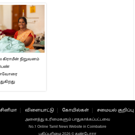
் கிராமீன் நிறுவனம்
 பெண்
னைவோரை
துகிறது
சினிமா
விளையாட்டு
கோயில்கள்
சமையல் குறிப்பு
அனைத்து உரிமைகளும் பாதுகாக்கப்பட்டவை
No.1 Online Tamil News Website in Coimbatore
பதிப்புரிமை 2026 © தண்டோரா