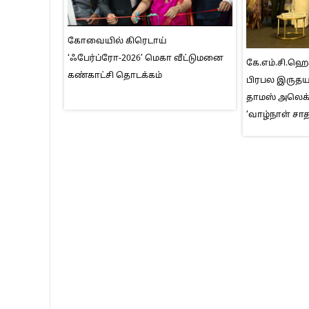
கோவையில் கிரெடாய்
‘ஃபேர்ப்ரோ-2026’ மெகா வீட்டுமனை
கே.எம்.சி.ஹ
கண்காட்சி தொடக்கம்
பிரபல இருதயவ
தாமஸ் அலெக்
‘வாழ்நாள் சா