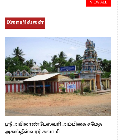
VIEW ALL
கோயில்கள்
ஸ்ரீ அகிலாண்டேஸ்வரி அம்பிகை சமேத
அகஸ்தீஸ்வரர் சுவாமி