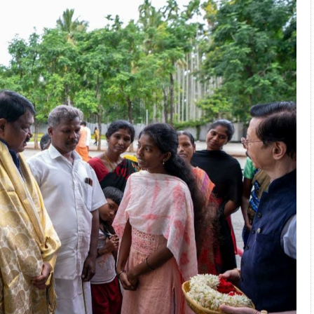
 அஞ்சமாட்டோம் – இந்தியா
ாரிகள் அக்.16 வரை விண்ணப்பிக்கலாம்
6 ஆக உயர்வு