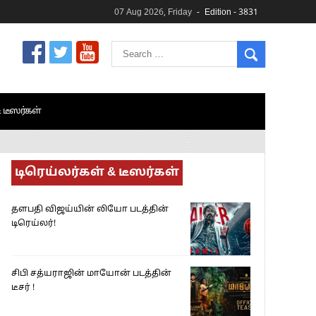
07 Aug 2026, Friday
Edition - 3831
& டீஸர்கள்
டிரெய்லர்கள் & டீஸர்கள்
தளபதி விஜய்யின் லியோ படத்தின்
டிரெய்லர்!
சிபி சத்யராஜின் மாயோன் படத்தின்
டீசர் !