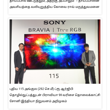
தாய்ப்பால் ஊட்டுதலும், அதற்கு அப்பாலும்” – தாய்ப்பாலின்
அவசியத்தை வலியுறுத்திய கோவை ராவ் மருத்துவமனை
புதிய 115 அங்குல (292 செ.மீ) ட்ரூ ஆர்ஜிபி
தொழில்நுட்பத்துடன் பிராவியா 9II வரிசை தொலைக்காட்சி
சோனி இந்தியா நிறுவனம் அறிமுகம்