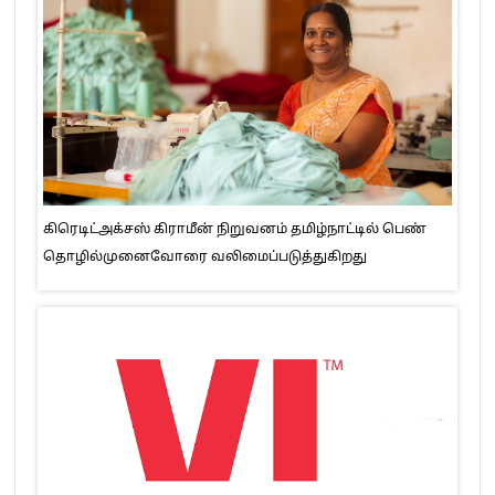
கிரெடிட்அக்சஸ் கிராமீன் நிறுவனம் தமிழ்நாட்டில் பெண்
தொழில்முனைவோரை வலிமைப்படுத்துகிறது