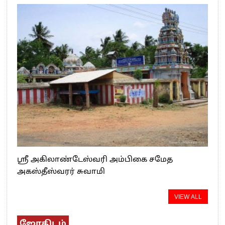
ஸ்ரீ அகிலாண்டேஸ்வரி அம்பிகை சமேத
அகஸ்தீஸ்வரர் சுவாமி
VIEW ALL
ஜோதிடம்