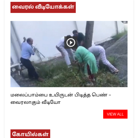
வைரல் வீடியோக்கள்
மலைப்பாம்பை உயிருடன் பிடித்த பெண் –
வைரலாகும் வீடியோ
VIEW ALL
கோயில்கள்