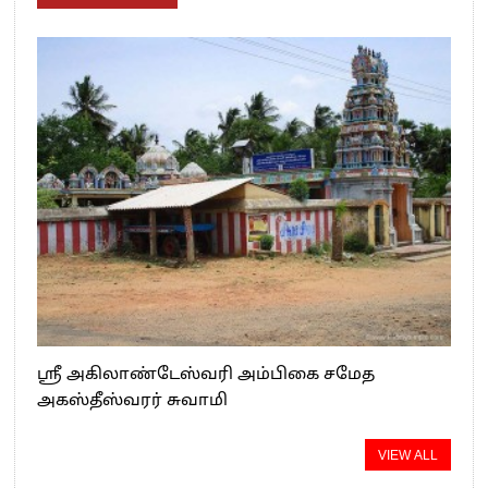
ஸ்ரீ அகிலாண்டேஸ்வரி அம்பிகை சமேத
அகஸ்தீஸ்வரர் சுவாமி
VIEW ALL