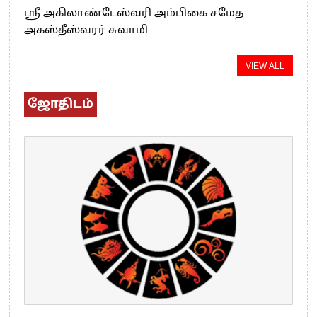
ஸ்ரீ அகிலாண்டேஸ்வரி அம்பிகை சமேத
அகஸ்தீஸ்வரர் சுவாமி
VIEW ALL
ஜோதிடம்