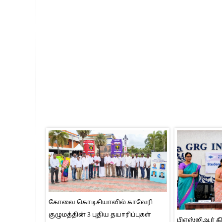
கோவை கொடிசியாவில் காவேரி
குழுமத்தின் 3 புதிய தயாரிப்புகள்
பிஎஸ்ஜிஆர் க