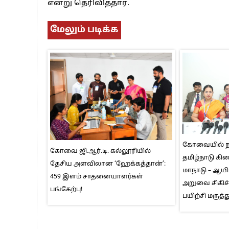
என்று தெரிவித்தார்.
மேலும் படிக்க
கோவையில் ந
கோவை ஜி.ஆர்.டி. கல்லூரியில்
தமிழ்நாடு கி
தேசிய அளவிலான ‘ஹேக்கத்தான்’:
மாநாடு – ஆயிர
459 இளம் சாதனையாளர்கள்
அறுவை சிகிச்
பங்கேற்பு!
பயிற்சி மருத்த