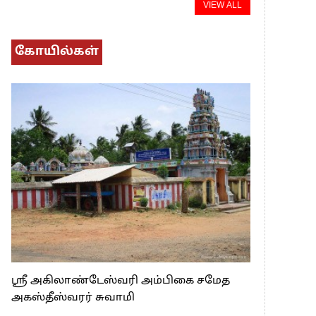
VIEW ALL
கோயில்கள்
ஸ்ரீ அகிலாண்டேஸ்வரி அம்பிகை சமேத
அகஸ்தீஸ்வரர் சுவாமி