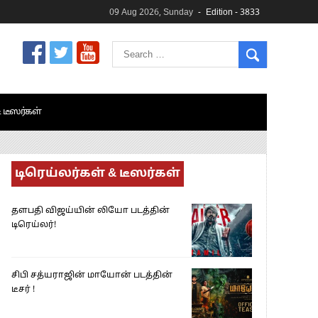
09 Aug 2026, Sunday
Edition - 3833
& டீஸர்கள்
டிரெய்லர்கள் & டீஸர்கள்
தளபதி விஜய்யின் லியோ படத்தின்
டிரெய்லர்!
சிபி சத்யராஜின் மாயோன் படத்தின்
டீசர் !