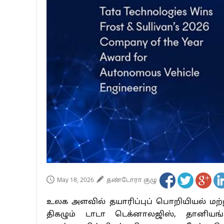
பாகிஸ்தானின் அணு ஆயுத மிரட்டலுக்கு
மத்திய ஆசிரியர் தகுதித் தேர்வு: பட்டத
தமிழக சட்டப்பேரவையில் காலியிடங்கள் 
May 18, 2026
தண்டோரா குழு
உலக அளவில் தயாரிப்புப் பொறியியல் மற்
திகழும் டாடா டெக்னாலஜிஸ், தானிய