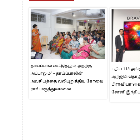
தாய்ப்பால் ஊட்டுதலும், அதற்கு
புதிய 115 அங்க
அப்பாலும்” – தாய்ப்பாலின்
ஆர்ஜிபி தொழி
அவசியத்தை வலியுறுத்திய கோவை
பிராவியா 9I
ராவ் மருத்துவமனை
சோனி இந்திய