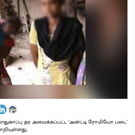
 அஞ்சமாட்டோம் – இந்தியா
ாரிகள் அக்.16 வரை விண்ணப்பிக்கலாம்
6 ஆக உயர்வு
ாதுகாப்பு தர அமைக்கப்பட்ட ‘அன்ட்டி ரோமியோ படை’
றியுள்ளது.