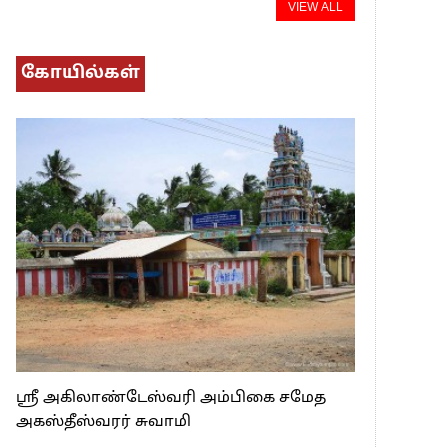
VIEW ALL
கோயில்கள்
ஸ்ரீ அகிலாண்டேஸ்வரி அம்பிகை சமேத
அகஸ்தீஸ்வரர் சுவாமி