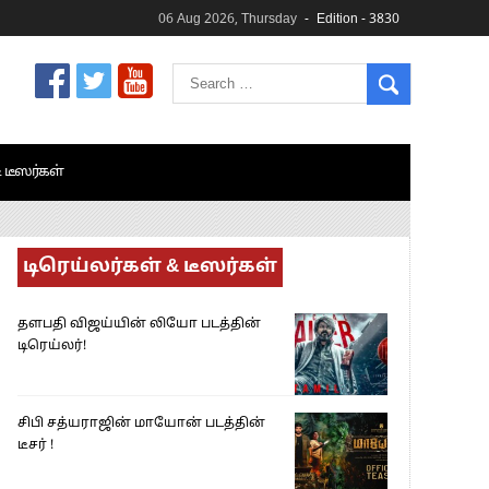
06 Aug 2026, Thursday
Edition - 3830
& டீஸர்கள்
டிரெய்லர்கள் & டீஸர்கள்
தளபதி விஜய்யின் லியோ படத்தின்
டிரெய்லர்!
சிபி சத்யராஜின் மாயோன் படத்தின்
டீசர் !