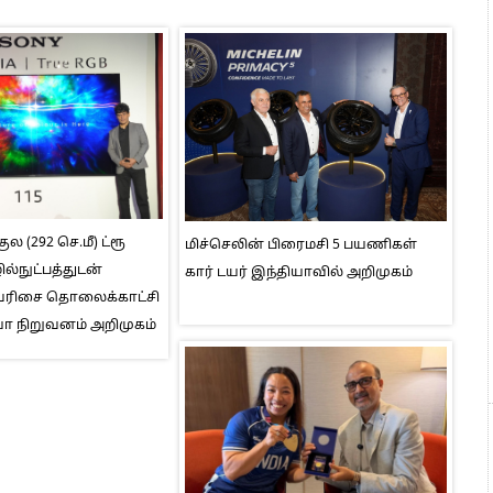
ுல (292 செ.மீ) ட்ரூ
மிச்செலின் பிரைமசி 5 பயணிகள்
ல்நுட்பத்துடன்
கார் டயர் இந்தியாவில் அறிமுகம்
I வரிசை தொலைக்காட்சி
ா நிறுவனம் அறிமுகம்