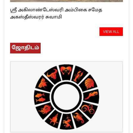
ஸ்ரீ அகிலாண்டேஸ்வரி அம்பிகை சமேத
அகஸ்தீஸ்வரர் சுவாமி
VIEW ALL
ஜோதிடம்