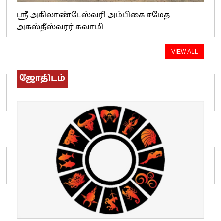
ஸ்ரீ அகிலாண்டேஸ்வரி அம்பிகை சமேத
அகஸ்தீஸ்வரர் சுவாமி
VIEW ALL
ஜோதிடம்