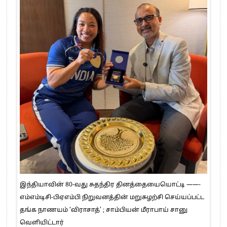
இந்தியாவின் 80-வது சுதந்திர தினத்தையையொட்டி ——-
எம்எம்டிசி-பிஏஎம்பி நிறுவனத்தின் மறுசுழற்சி செய்யப்பட்ட
தங்க நாணயம் ‘விராசாத்’ ; சாம்பியன் மீராபாய் சானு
வெளியிட்டார்