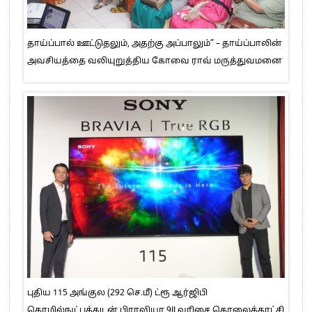
தாய்ப்பால் ஊட்டுதலும், அதற்கு அப்பாலும்” – தாய்ப்பாலின்
அவசியத்தை வலியுறுத்திய கோவை ராவ் மருத்துவமனை
புதிய 115 அங்குல (292 செ.மீ) ட்ரூ ஆர்ஜிபி
தொழில்நுட்பத்துடன் பிராவியா 9II வரிசை தொலைக்காட்சி