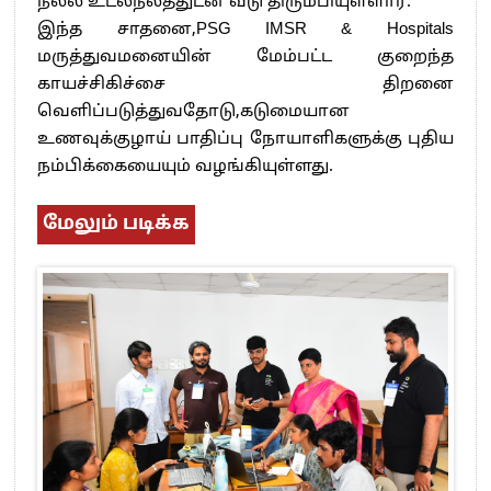
நல்ல உடல்நலத்துடன் வீடு திரும்பியுள்ளார்.
இந்த சாதனை,PSG IMSR & Hospitals
மருத்துவமனையின் மேம்பட்ட குறைந்த
காயச்சிகிச்சை திறனை
வெளிப்படுத்துவதோடு,கடுமையான
உணவுக்குழாய் பாதிப்பு நோயாளிகளுக்கு புதிய
நம்பிக்கையையும் வழங்கியுள்ளது.
மேலும் படிக்க