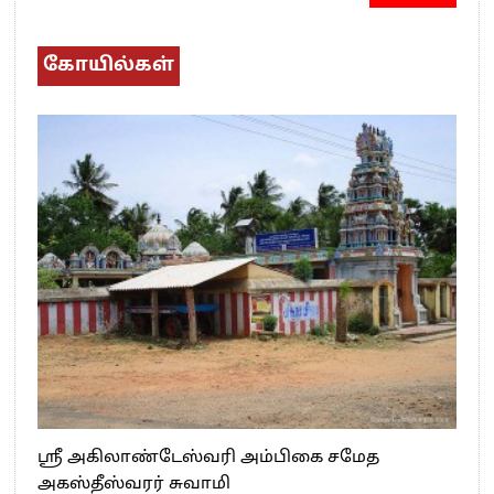
கோயில்கள்
ஸ்ரீ அகிலாண்டேஸ்வரி அம்பிகை சமேத
அகஸ்தீஸ்வரர் சுவாமி