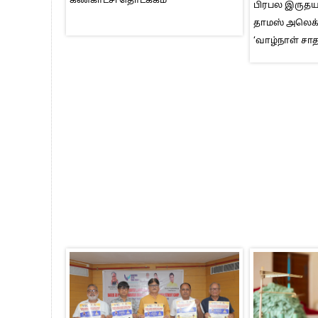
கண்காட்சி தொடக்கம்
பிரபல இருதயவ
தாமஸ் அலெக்
‘வாழ்நாள் சா