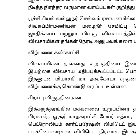
ஆகியோர் அவகேடோ உள்ளிட்ட உலகளாவிய 
நீடித்த நிரந்தர வருமான வாய்ப்புகள் குறித்த
பூச்சியியல் வல்லுநர் செல்வம் ரசாயனமி
சிவசுப்பிரமணியன் மழைநீர் சேமிப்பு தொ
ஜாதிக்காய் மற்றும் மிளகு விவசாயத்த
விவசாயிகள் தங்கள் நேரடி அனுபவங்களை ப
விற்பனை கண்காட்சி
விவசாயிகள் தங்களது உற்பத்தியை இடை
இயற்கை விவசாய மதிப்புக்கூட்டப்பட்ட ப
இதனுடன் மியாசகி மா, அவகோடா, சந்தனம
விற்பனைக்கு கொண்டு வரப்பட உள்ளன.
சிறப்பு விருந்தினர்கள்
இக்கருத்தரங்கில் மக்களவை உறுப்பினர் த
பிரகாஷ், ஓசூர் மாநகராட்சி மேயர் சத்யா
பெட்ரோலியம் கார்ப்பரேஷன் லிமிடெட் இய
டயக்னோஸ்டிக்ஸ் லிமிடெட் நிர்வாக இயக்கு