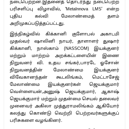
நடைபெற்றன.இதனைத் தொடர்ந்து நடைபெற்ற
பரிசளிப்பு விழாவில், ‘MetaInnova LMS’ என்ற
புதிய கல்வி மேலாண்மைத் தளம்
அறிமுகப்படுத்தப்பட்டது.
இந்நிகழ்வில் கிக்கானி குளோபல் அகாடமி
முதல்வர் ஷாலினி நாயர், தாளாளர் துஷார்
கிக்கானி, நாஸ்காம் (NASSCOM) இயக்குனர்
மற்றும் மாற்றம் அறக்கட்டளையின் இணை
நிறுவனர் வி. உதய சங்கர்,பாரடே ஓசோன்
நிறுவனத்தின் மேலாண்மை இயக்குனர்
விவேகானந்தன் கூடலிங்கம், மெட்டாசேஜ்
மேலாண்மை இயக்குனர்கள் ஜெயக்குமார்
வெள்ளையன்,அனுஷ் ஜெயக்குமார், ஆகாஷ்
ஜெயக்குமார் மற்றும் முதன்மை செயல் தலைவர்
முனைவர் அகிலா முத்துராமலிங்கம் ஆகியோர்
கலந்து கொண்டு வெற்றி பெற்றவர்களுக்குப்
பரிசுகளை வழங்கினர்.