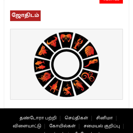
ஜோதிடம்
தண்டோரா பற்றி
செய்திகள்
சினிமா
விளையாட்டு
கோயில்கள்
சமையல் குறிப்பு