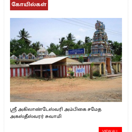
கோயில்கள்
ஸ்ரீ அகிலாண்டேஸ்வரி அம்பிகை சமேத
அகஸ்தீஸ்வரர் சுவாமி
VIEW ALL