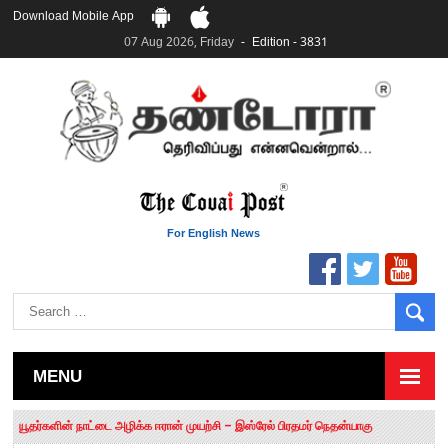
Download Mobile App
07 Aug 2026, Friday
Edition - 3831
For English News
MENU
தமிழக சட்டப்பேரவையில் காலியிடங்கள் 6 ஆக உயர்வு
யூதர்களின் நாட்டை அழிக்க ஈரான் முயற்சி – இஸ்ரேல் பிரதமர் நெதன்யாகு
“மக்களால் நிராகரிக்கப்பட்டவர் ஸ்டாலின்!” – செங்கோட்டையன்