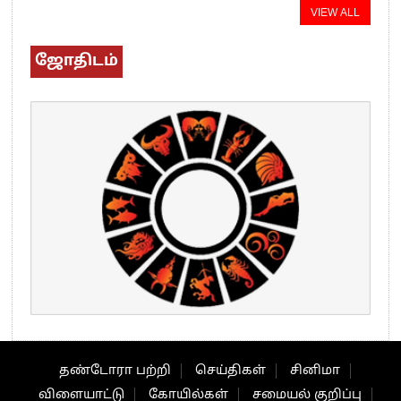
VIEW ALL
ஜோதிடம்
தண்டோரா பற்றி
செய்திகள்
சினிமா
விளையாட்டு
கோயில்கள்
சமையல் குறிப்பு