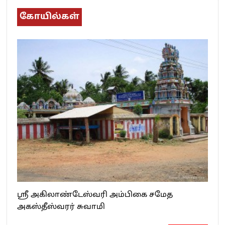
கோயில்கள்
ஸ்ரீ அகிலாண்டேஸ்வரி அம்பிகை சமேத
அகஸ்தீஸ்வரர் சுவாமி