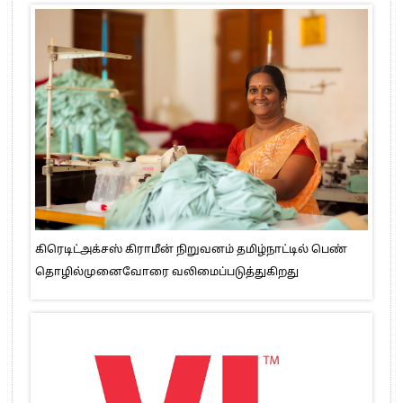
கிரெடிட்அக்சஸ் கிராமீன் நிறுவனம் தமிழ்நாட்டில் பெண்
தொழில்முனைவோரை வலிமைப்படுத்துகிறது