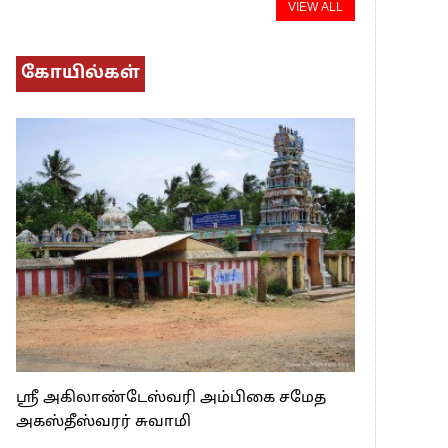
VIEW ALL
கோயில்கள்
ஸ்ரீ அகிலாண்டேஸ்வரி அம்பிகை சமேத
அகஸ்தீஸ்வரர் சுவாமி