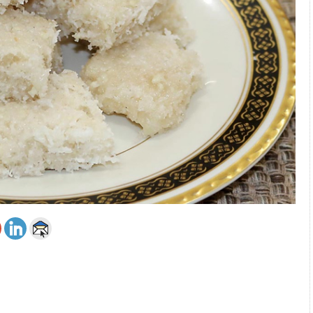
 அஞ்சமாட்டோம் – இந்தியா
ாரிகள் அக்.16 வரை விண்ணப்பிக்கலாம்
6 ஆக உயர்வு