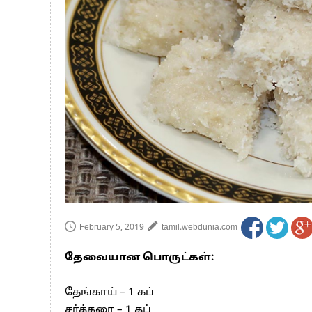
பாகிஸ்தானின் அணு ஆயுத மிரட்டலுக்கு
மத்திய ஆசிரியர் தகுதித் தேர்வு: பட்டத
தமிழக சட்டப்பேரவையில் காலியிடங்கள் 
February 5, 2019
tamil.webdunia.com
தேவையான பொருட்கள்:
தேங்காய் – 1 கப்
சர்க்கரை – 1 கப்