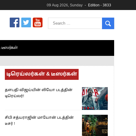
09 Aug 2026, Sunday
Edition - 3833
& டீஸர்கள்
டிரெய்லர்கள் & டீஸர்கள்
தளபதி விஜய்யின் லியோ படத்தின்
டிரெய்லர்!
சிபி சத்யராஜின் மாயோன் படத்தின்
டீசர் !