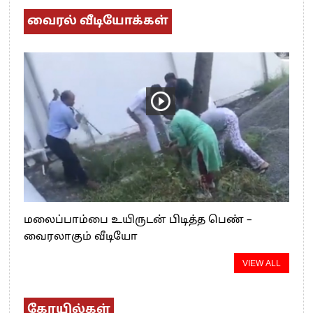
வைரல் வீடியோக்கள்
மலைப்பாம்பை உயிருடன் பிடித்த பெண் –
வைரலாகும் வீடியோ
VIEW ALL
கோயில்கள்