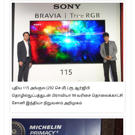
புதிய 115 அங்குல (292 செ.மீ) ட்ரூ ஆர்ஜிபி
தொழில்நுட்பத்துடன் பிராவியா 9II வரிசை தொலைக்காட்சி
சோனி இந்தியா நிறுவனம் அறிமுகம்