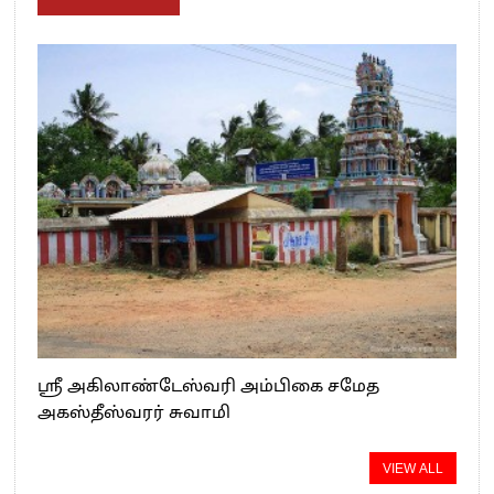
ஸ்ரீ அகிலாண்டேஸ்வரி அம்பிகை சமேத
அகஸ்தீஸ்வரர் சுவாமி
VIEW ALL