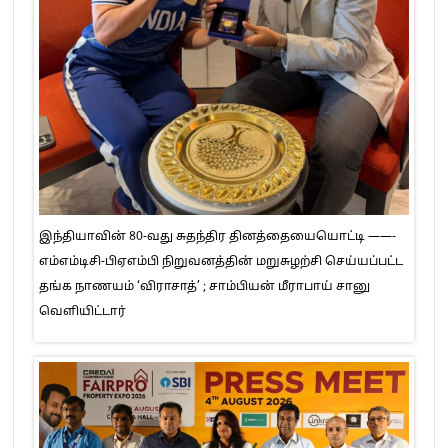
இந்தியாவின் 80-வது சுதந்திர தினத்தையையொட்டி ——-
எம்எம்டிசி-பிஏஎம்பி நிறுவனத்தின் மறுசுழற்சி செய்யப்பட்ட
தங்க நாணயம் ‘விராசாத்’ ; சாம்பியன் மீராபாய் சானு
வெளியிட்டார்