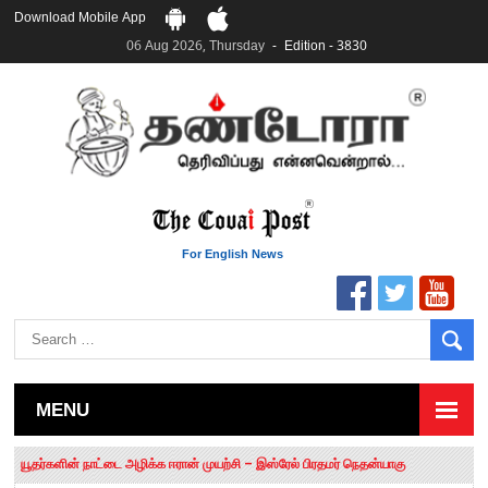
Download Mobile App
06 Aug 2026, Thursday
Edition - 3830
For English News
MENU
தமிழக சட்டப்பேரவையில் காலியிடங்கள் 6 ஆக உயர்வு
யூதர்களின் நாட்டை அழிக்க ஈரான் முயற்சி – இஸ்ரேல் பிரதமர் நெதன்யாகு
“மக்களால் நிராகரிக்கப்பட்டவர் ஸ்டாலின்!” – செங்கோட்டையன்