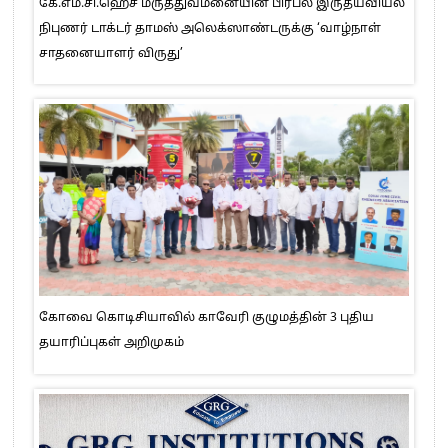
கே.எம்.சி.ஹெச் மருத்துவமனையின் பிரபல இருதயவியல்
நிபுணர் டாக்டர் தாமஸ் அலெக்ஸாண்டருக்கு ‘வாழ்நாள்
சாதனையாளர் விருது’
கோவை கொடிசியாவில் காவேரி குழுமத்தின் 3 புதிய
தயாரிப்புகள் அறிமுகம்