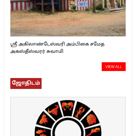
ஸ்ரீ அகிலாண்டேஸ்வரி அம்பிகை சமேத
அகஸ்தீஸ்வரர் சுவாமி
VIEW ALL
ஜோதிடம்