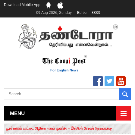
Download Mobile App
09 Aug 2026, Sunday
Edition - 3833
For English News
MENU
தமிழக சட்டப்பேரவையில் காலியிடங்கள் 6 ஆக உயர்வு
யூதர்களின் நாட்டை அழிக்க ஈரான் முயற்சி – இஸ்ரேல் பிரதமர் நெதன்யாகு
“மக்களால் நிராகரிக்கப்பட்டவர் ஸ்டாலின்!” – செங்கோட்டையன்