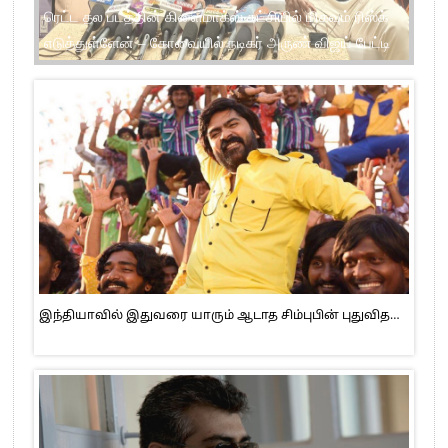
பாட்ஷா படம் ரீரிலீஸ் நேரத்தில் பன் பட்டர் ஜாம் ரிலீசாகியது
பயத்தை ஏற்படுத்தியது – நடிகர் ராஜு ஓபன் டாக்
இந்தியாவில் இதுவரை யாரும் ஆடாத சிம்புபின் புதுவித…