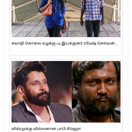
சுவாதி கொலை வழக்கு படஇயக்குனர் ரமேஷ் செல்வன்…
விக்ரமுக்கு வில்லனான பாபி சிம்ஹா