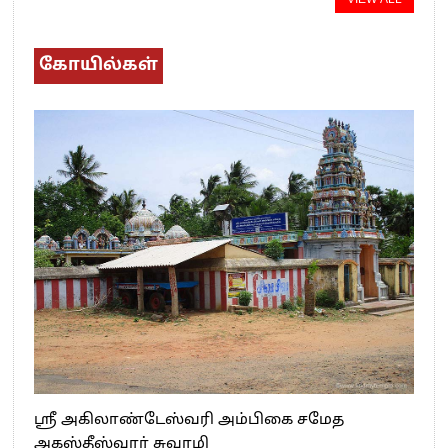
கோயில்கள்
ஸ்ரீ அகிலாண்டேஸ்வரி அம்பிகை சமேத
அகஸ்தீஸ்வரர் சுவாமி