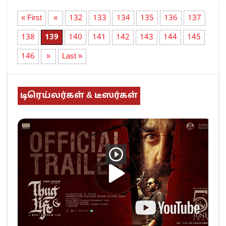
« First
«
132
133
134
135
136
137
138
139
140
141
142
143
144
145
146
»
Last »
டிரெய்லர்கள் & டீஸர்கள்