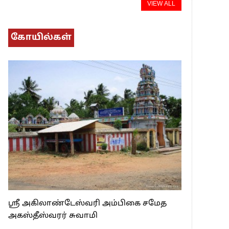
VIEW ALL
கோயில்கள்
ஸ்ரீ அகிலாண்டேஸ்வரி அம்பிகை சமேத
அகஸ்தீஸ்வரர் சுவாமி