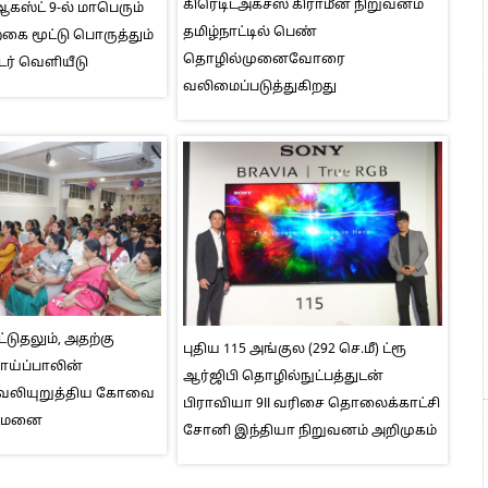
கிரெடிட்அக்சஸ் கிராமீன் நிறுவனம்
ஸ்ட் 9-ல் மாபெரும்
தமிழ்நாட்டில் பெண்
ை மூட்டு பொருத்தும்
தொழில்முனைவோரை
டர் வெளியீடு
வலிமைப்படுத்துகிறது
்டுதலும், அதற்கு
புதிய 115 அங்குல (292 செ.மீ) ட்ரூ
தாய்ப்பாலின்
ஆர்ஜிபி தொழில்நுட்பத்துடன்
வலியுறுத்திய கோவை
பிராவியா 9II வரிசை தொலைக்காட்சி
ுவமனை
சோனி இந்தியா நிறுவனம் அறிமுகம்