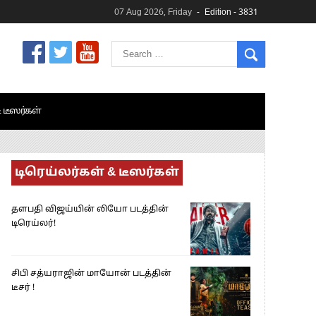
07 Aug 2026, Friday
Edition - 3831
& டீஸர்கள்
டிரெய்லர்கள் & டீஸர்கள்
தளபதி விஜய்யின் லியோ படத்தின்
டிரெய்லர்!
சிபி சத்யராஜின் மாயோன் படத்தின்
டீசர் !