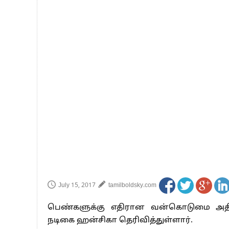
செத்து சாம்பல் ஆனாலும் தனித்துதான் ப
பாகிஸ்தானின் அணு ஆயுத மிரட்டலுக்கு
மத்திய ஆசிரியர் தகுதித் தேர்வு: பட்டத
தமிழக சட்டப்பேரவையில் காலியிடங்கள் 
July 15, 2017
tamilboldsky.com
பெண்களுக்கு எதிரான வன்கொடுமை அதிகர
நடிகை ஹன்சிகா தெரிவித்துள்ளார்.