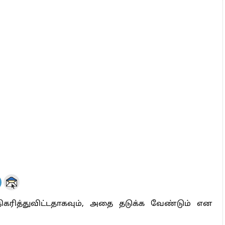
ோட்டி – சீமான்
 அஞ்சமாட்டோம் – இந்தியா
ாரிகள் அக்.16 வரை விண்ணப்பிக்கலாம்
6 ஆக உயர்வு
ித்துவிட்டதாகவும், அதை தடுக்க வேண்டும் என