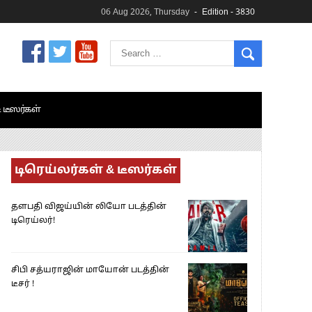
06 Aug 2026, Thursday
Edition - 3830
& டீஸர்கள்
டிரெய்லர்கள் & டீஸர்கள்
தளபதி விஜய்யின் லியோ படத்தின்
டிரெய்லர்!
சிபி சத்யராஜின் மாயோன் படத்தின்
டீசர் !