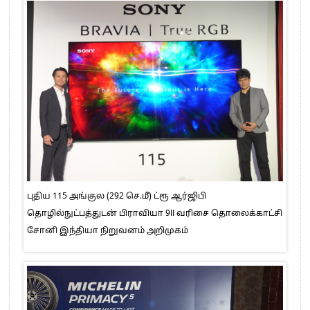
புதிய 115 அங்குல (292 செ.மீ) ட்ரூ ஆர்ஜிபி
தொழில்நுட்பத்துடன் பிராவியா 9II வரிசை தொலைக்காட்சி
சோனி இந்தியா நிறுவனம் அறிமுகம்