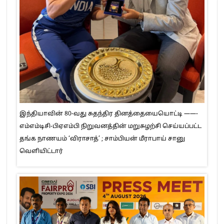
இந்தியாவின் 80-வது சுதந்திர தினத்தையையொட்டி ——-
எம்எம்டிசி-பிஏஎம்பி நிறுவனத்தின் மறுசுழற்சி செய்யப்பட்ட
தங்க நாணயம் ‘விராசாத்’ ; சாம்பியன் மீராபாய் சானு
வெளியிட்டார்