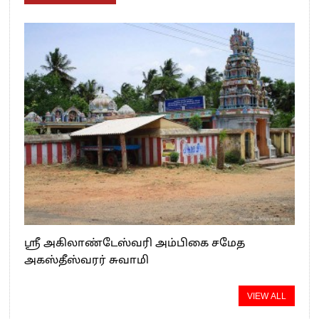
ஸ்ரீ அகிலாண்டேஸ்வரி அம்பிகை சமேத
அகஸ்தீஸ்வரர் சுவாமி
VIEW ALL