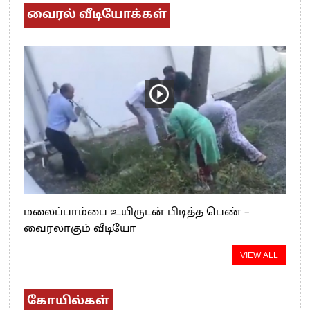
வைரல் வீடியோக்கள்
மலைப்பாம்பை உயிருடன் பிடித்த பெண் –
வைரலாகும் வீடியோ
VIEW ALL
கோயில்கள்