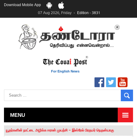
Download Mobile App
07 Aug 2026, Friday
Edition - 3831
For English News
MENU
தமிழக சட்டப்பேரவையில் காலியிடங்கள் 6 ஆக உயர்வு
யூதர்களின் நாட்டை அழிக்க ஈரான் முயற்சி – இஸ்ரேல் பிரதமர் நெதன்யாகு
“மக்களால் நிராகரிக்கப்பட்டவர் ஸ்டாலின்!” – செங்கோட்டையன்