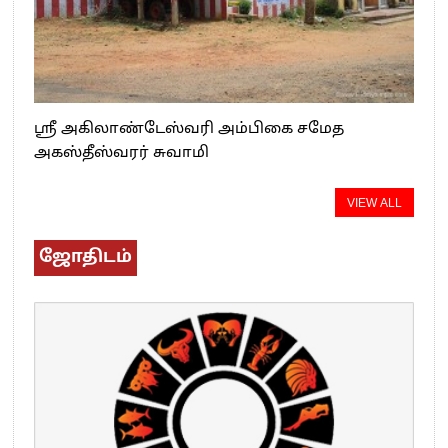
ஸ்ரீ அகிலாண்டேஸ்வரி அம்பிகை சமேத
அகஸ்தீஸ்வரர் சுவாமி
VIEW ALL
ஜோதிடம்