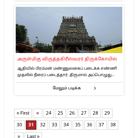
அருள்மிகு விருத்தகிரீஸ்வரர் திருக்கோயில்
ஆதியில் பிரம்மன் மண்ணுலகைப் படைக்க எண்ணி
முதலில் நீரைப் படைத்தார். திருமால் அப்பொழுது...
மேலும் படிக்க
« First
«
24
25
26
27
28
29
30
31
32
33
34
35
36
37
38
»
Last »