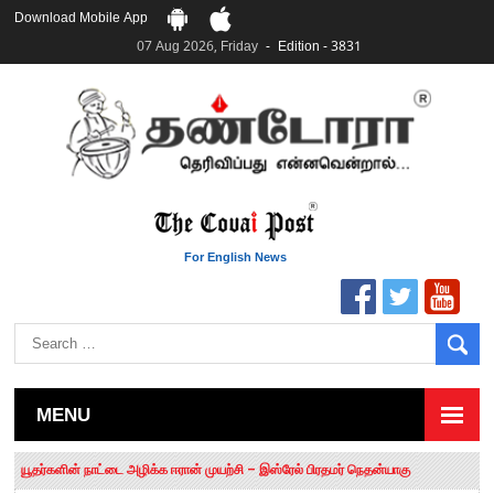
Download Mobile App
07 Aug 2026, Friday
Edition - 3831
For English News
MENU
தமிழக சட்டப்பேரவையில் காலியிடங்கள் 6 ஆக உயர்வு
யூதர்களின் நாட்டை அழிக்க ஈரான் முயற்சி – இஸ்ரேல் பிரதமர் நெதன்யாகு
“மக்களால் நிராகரிக்கப்பட்டவர் ஸ்டாலின்!” – செங்கோட்டையன்