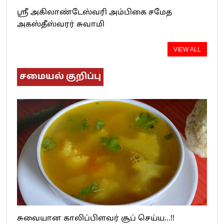
ஸ்ரீ அகிலாண்டேஸ்வரி அம்பிகை சமேத
அகஸ்தீஸ்வரர் சுவாமி
VIEW ALL
சமையல் குறிப்பு
சுவையான காலிப்பிளவர் சூப் செய்ய…!!