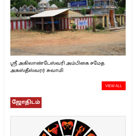
ஸ்ரீ அகிலாண்டேஸ்வரி அம்பிகை சமேத
அகஸ்தீஸ்வரர் சுவாமி
VIEW ALL
ஜோதிடம்