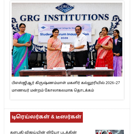
பிஎஸ்ஜிஆர் கிருஷ்ணம்மாள் மகளிர் கல்லூரியில் 2026–27
மாணவர் மன்றம் கோலாகலமாக தொடக்கம்
டிரெய்லர்கள் & டீஸர்கள்
தளபதி விஜய்யின் லியோ படத்தின்