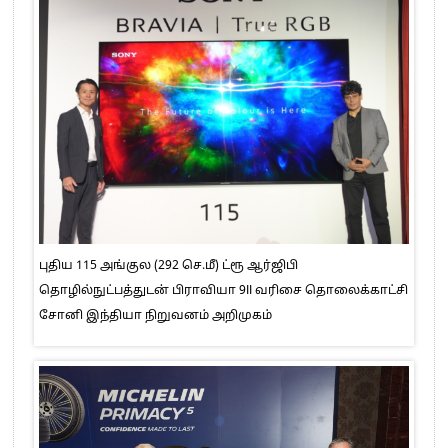
புதிய 115 அங்குல (292 செ.மீ) ட்ரூ ஆர்ஜிபி
தொழில்நுட்பத்துடன் பிராவியா 9II வரிசை தொலைக்காட்சி
சோனி இந்தியா நிறுவனம் அறிமுகம்