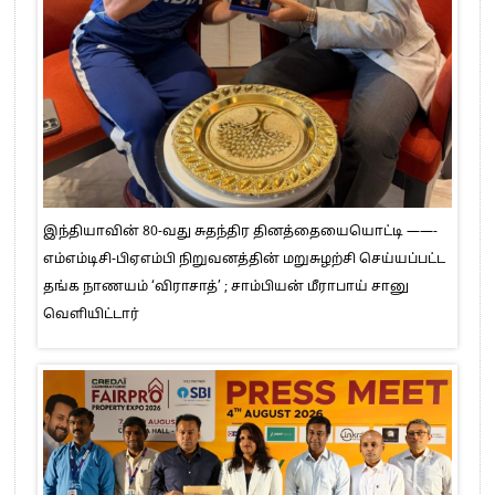
இந்தியாவின் 80-வது சுதந்திர தினத்தையையொட்டி ——-
எம்எம்டிசி-பிஏஎம்பி நிறுவனத்தின் மறுசுழற்சி செய்யப்பட்ட
தங்க நாணயம் ‘விராசாத்’ ; சாம்பியன் மீராபாய் சானு
வெளியிட்டார்