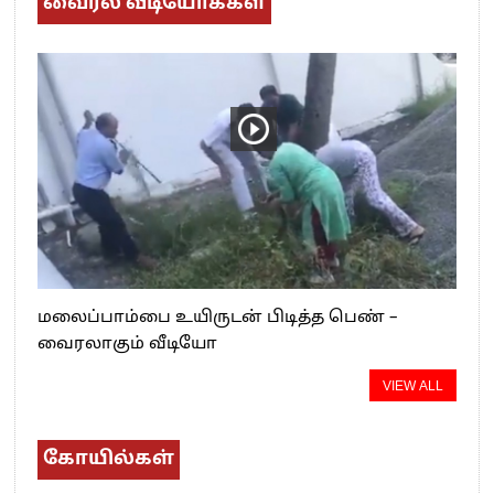
வைரல் வீடியோக்கள்
மலைப்பாம்பை உயிருடன் பிடித்த பெண் –
வைரலாகும் வீடியோ
VIEW ALL
கோயில்கள்