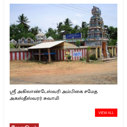
ஸ்ரீ அகிலாண்டேஸ்வரி அம்பிகை சமேத
அகஸ்தீஸ்வரர் சுவாமி
VIEW ALL